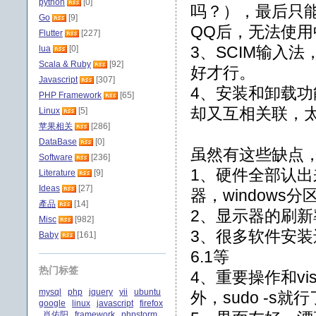
python
[0]
吗？），最后只
Go
[9]
QQ后，无法使
Flutter
[227]
3、SCIM输入
lua
[0]
Scala & Ruby
[92]
好才行。
Javascript
[307]
4、安装和卸载
PHP Framework
[65]
却又互相关联，
Linux
[5]
苹果相关
[286]
DataBase
[0]
虽然有这些缺点
Software
[236]
1、硬件全部认出
Literature
[9]
Ideas
[27]
器，windows
產品
[14]
2、显示器的刷新
Misc
[982]
3、很多软件安装还是比
Baby
[161]
6.1等
热门标签
4、重要操作和vi
mysql
php
jquery
yii
ubuntu
外，sudo -s就
google
linux
javascript
firefox
肖佑阳
framework
phpstorm