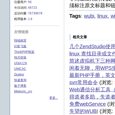
注册用户:
56
须标注原文标题和链
今日访问:
48723
总访问量:
76739678
Tags
:
wubi
,
linux
,
w
程序版本:
1.6
友情链接
相关文章
翔域南冥
几个ZendStudio
幻影飞狐
ThinkPHP框架
linux 查找目录或文
纯月部落
简述虚拟机下三种
UGiA.CN
闲着无聊，用WPS
UNICAC
最新PHP手册，英
Zeabur
快递查询
svn常用命令
(浏览:
板子博客
Web通信分析工具（
Meteoric_cry
得道者多助，失道
更多...
免费webService
(浏
失望的WUBI
(浏览: