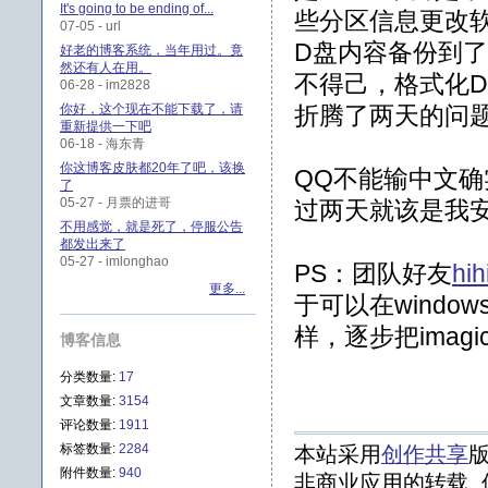
It's going to be ending of...
些分区信息更改软
07-05 - url
D盘内容备份到
好老的博客系统，当年用过。竟
然还有人在用。
不得己，格式化
06-28 - im2828
你好，这个现在不能下载了，请
折腾了两天的问
重新提供一下吧
06-18 - 海东青
你这博客皮肤都20年了吧，该换
QQ不能输中文确
了
05-27 - 月票的进哥
过两天就该是我安装a
不用感觉，就是死了，停服公告
都发出来了
05-27 - imlonghao
PS：团队好友
hih
更多...
于可以在windo
样，逐步把imagi
博客信息
分类数量:
17
文章数量:
3154
评论数量:
1911
标签数量:
2284
本站采用
创作共享
版
附件数量:
940
非商业应用的转载, 