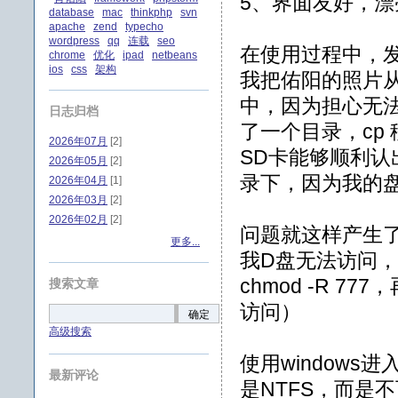
5、界面友好，
database
mac
thinkphp
svn
apache
zend
typecho
wordpress
qq
连载
seo
在使用过程中，
chrome
优化
ipad
netbeans
ios
css
架构
我把佑阳的照片从S
中，因为担心无法写
日志归档
了一个目录，cp
2026年07月
[2]
SD卡能够顺利认出确
2026年05月
[2]
录下，因为我的盘符
2026年04月
[1]
2026年03月
[2]
2026年02月
[2]
问题就这样产生了
更多...
我D盘无法访问，
chmod -R 7
搜索文章
访问）
确定
高级搜索
使用window
最新评论
是NTFS，而是