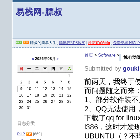
易栈网-膘叔
膘叔的简单人生 ,
腾讯云RDS购买
|
超便宜的Vultr
,
免费部署 N8N 的 
首页
>
Software
>
惊心动
«
2026年08月
»
Submitted by
gouki
日
一
二
三
四
五
六
1
前两天，我终于
2
3
4
5
6
7
8
9
10
11
12
13
14
15
而问题随之而来
16
17
18
19
20
21
22
1、部分软件装不上
23
24
25
26
27
28
29
2、QQ无法使用
30
31
下载了qq for 
日志分类
i386，这时才发现
PHP
[669]
UBUNTU（？不