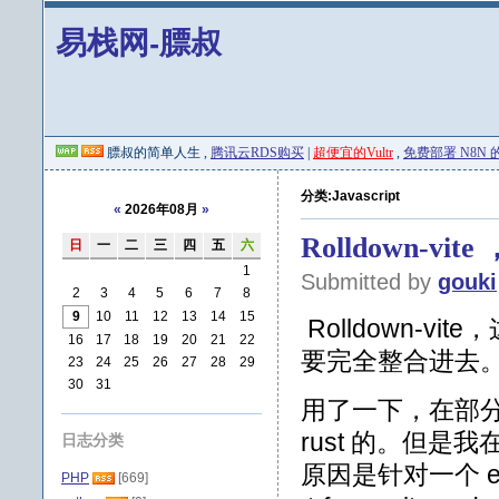
易栈网-膘叔
膘叔的简单人生 ,
腾讯云RDS购买
|
超便宜的Vultr
,
免费部署 N8N 的 
分类:Javascript
«
2026年08月
»
Rolldown-v
日
一
二
三
四
五
六
1
Submitted by
gouki
2
3
4
5
6
7
8
9
10
11
12
13
14
15
Rolldown-
16
17
18
19
20
21
22
要完全整合进去
23
24
25
26
27
28
29
30
31
用了一下，在部分小
rust 的。但
日志分类
原因是针对一个 e
PHP
[669]