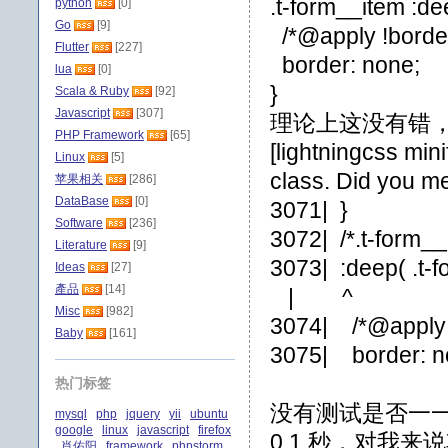
.t-form__item :dee
python
[0]
Go
[9]
/*@apply !border
Flutter
[227]
border: none;
lua
[0]
}
Scala & Ruby
[92]
Javascript
[307]
理论上这没有错，但在
PHP Framework
[65]
[lightningcss min
Linux
[5]
class. Did you me
苹果相关
[286]
DataBase
[0]
3071| }
Software
[236]
3072| /*.t-form__i
Literature
[9]
3073| :deep( .t-f
Ideas
[27]
產品
[14]
| ^
Misc
[982]
3074| /*@apply !
Baby
[161]
3075| border: n
热门标签
没有测试是否一一
mysql
php
jquery
yii
ubuntu
google
linux
javascript
firefox
0.1 秒，对我
肖佑阳
framework
phpstorm