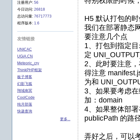
特别权限的时候，毕
注册用户:
56
今日访问:
26818
总访问量:
76717773
H5 默认打包的时候
程序版本:
1.6
我们在部署静态网
要注意几个点
友情链接
1、打包到指定目录：在
UNICAC
定 UNI_OUTPUT_D
UGiA.CN
2、此时要注意，在
Meteoric_cry
ThinkPHP框架
得注意 manifest
板子博客
为和 UNI_OUTP
幻影飞狐
3、如果要考虑在
翔域南冥
CoolCode
加：domain
纯月部落
4、如果整体部署在其
快递查询
publicPath 的
更多...
弄好之后，可以考虑