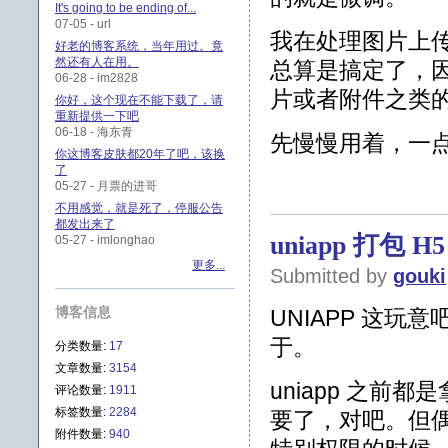
It's going to be ending of...
07-05 - url
我在处理图片上传
好老的博客系统，当年用过。竟
然还有人在用。
总算是搞定了，因
06-28 - im2828
片或者附件之类
你好，这个现在不能下载了，请
重新提供一下吧
06-18 - 海东青
先慢慢用着，一
你这博客皮肤都20年了吧，该换
了
05-27 - 月票的进哥
不用感觉，就是死了，停服公告
都发出来了
uniapp 打包
05-27 - imlonghao
更多...
Submitted by
gouki
博客信息
UNIAPP 这
于。
分类数量:
17
文章数量:
3154
uniapp 之前
评论数量:
1911
标签数量:
2284
要了，对吧。但偶
附件数量:
940