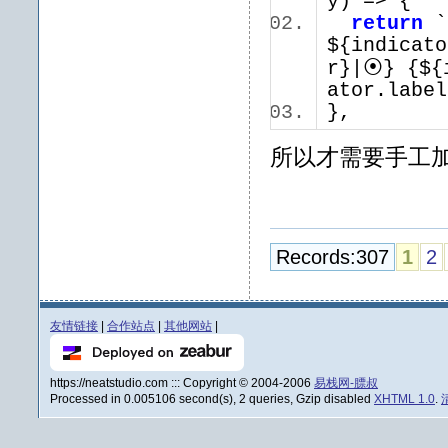
y) => {
return
`{
${indicato
r}|⦿} {${
ator.lab
},
所以才需要手工
Records:307
1
2
友情链接
|
合作站点
|
其他网站
|
https://neatstudio.com ::: Copyright © 2004-2006
易栈网-膘叔
Processed in 0.005106 second(s), 2 queries, Gzip disabled
XHTML 1.0
.