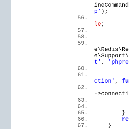
ineCommand
p'
);
le
;
e\Redis\Re
e\Support\
t'
,
'phpre
}
app()
ction'
,
fu
->connec
}
re
}