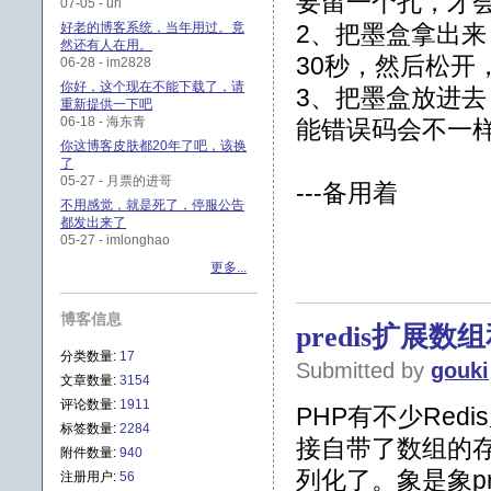
要留一个孔，才
07-05 - url
好老的博客系统，当年用过。竟
2、把墨盒拿出
然还有人在用。
30秒，然后松开
06-28 - im2828
你好，这个现在不能下载了，请
3、把墨盒放进去
重新提供一下吧
06-18 - 海东青
能错误码会不一样
你这博客皮肤都20年了吧，该换
了
05-27 - 月票的进哥
---备用着
不用感觉，就是死了，停服公告
都发出来了
05-27 - imlonghao
更多...
博客信息
predis扩展
分类数量:
17
Submitted by
gouki
文章数量:
3154
评论数量:
1911
PHP有不少Redis
标签数量:
2284
接自带了数组的
附件数量:
940
列化了。象是象p
注册用户:
56