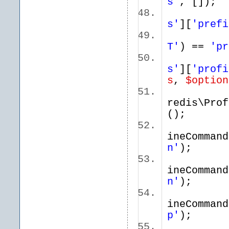
s'
, []);
un
s'
][
'prefi
T'
) ==
'pr
s'
][
'profi
s
,
$option
redis\Prof
();
ineCommand
n'
);
ineCommand
n'
);
ineCommand
p'
);