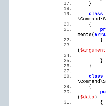
}
class
\Command\
{
pr
ments(
arra
(
$argument
}
class
\Command\
{
pu
(
$data
)