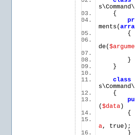
class
s\Command
{
pr
ments(
arra
de(
$argume
}
class
s\Command
{
pu
(
$data
)
a
, true)