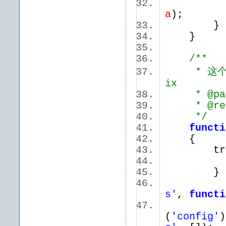
a
);
}
/**
* 这个方法
ix
* @param
* @retur
*/
functi
{
try
} catc
app()
s'
,
functi
(
'config'
)