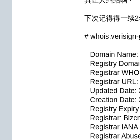
真让人纠结啊~
下次记得得一续2
# whois.verisign
Domain Name:
Registry Doma
Registrar WHOIS
Registrar URL: 
Updated Date: 
Creation Date: 
Registry Expiry
Registrar: Bizcn
Registrar IANA 
Registrar Abuse