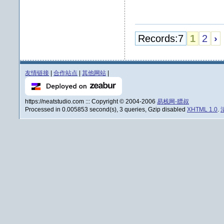
Records:7
1
2
›
友情链接
|
合作站点
|
其他网站
|
https://neatstudio.com ::: Copyright © 2004-2006
易栈网-膘叔
Processed in 0.005853 second(s), 3 queries, Gzip disabled
XHTML 1.0
.