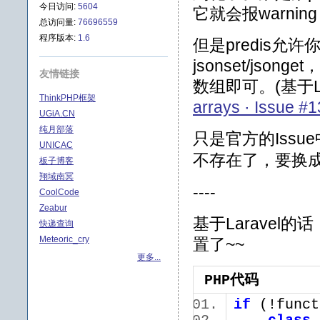
今日访问:
5604
它就会报warnin
总访问量:
76696559
程序版本:
1.6
但是predis允
jsonset/js
友情链接
数组即可。(基于L
ThinkPHP框架
arrays · Issue #1
UGiA.CN
纯月部落
只是官方的Issue
UNICAC
不存在了，要换
板子博客
翔域南冥
----
CoolCode
Zeabur
基于Laravel
快递查询
Meteoric_cry
置了~~
更多...
PHP代码
if
(!funct