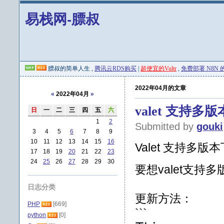
易栈网-膘叔
膘叔的简单人生 ,
腾讯云RDS购买
|
超便宜的Vultr
,
免费部署 N8N 的 
2022年04月的文章
«
2022年04月
»
valet 支持多
日
一
二
三
四
五
六
1
2
Submitted by
gouki
3
4
5
6
7
8
9
10
11
12
13
14
15
16
Valet 支持多版
17
18
19
20
21
22
23
24
25
26
27
28
29
30
要想valet支持多
日志分类
更新方法：
PHP
[669]
```
python
[0]