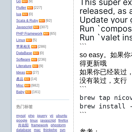
This super exc
Go
[9]
Flutter
[227]
released, as a
lua
[0]
Update your gl
Scala & Ruby
[92]
Run `composer
Javascript
[307]
PHP Framework
[65]
Run `valet in
Linux
[5]
```
苹果相关
[286]
DataBase
[0]
so easy。如果
Software
[236]
得更新哦
Literature
[9]
如果你已经装过，那么
Ideas
[27]
没有装过，支行
產品
[14]
Misc
[982]
```
Baby
[161]
brew tap nico
brew install 
热门标签
```
mysql
php
jquery
yii
ubuntu
google
linux
javascript
firefox
肖佑阳
framework
phpstorm
database
mac
thinkphp
svn
参考：