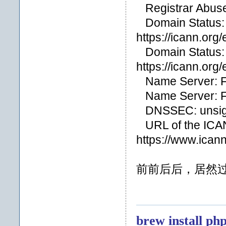
Registrar Abuse
Domain Status: c
https://icann.org
Domain Status: c
https://icann.org
Name Server:
Name Server:
DNSSEC: unsi
URL of the ICAN
https://www.icann
前前后后，居然
brew install ph