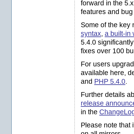
forward in the 5.
features and bug 
Some of the key 
syntax
,
a built-i
5.4.0 significant
fixes over 100 bu
For users upgrad
available here, d
and
PHP 5.4.0
.
Further details a
release announc
in the
ChangeLo
Please note that i
on all mirrors.