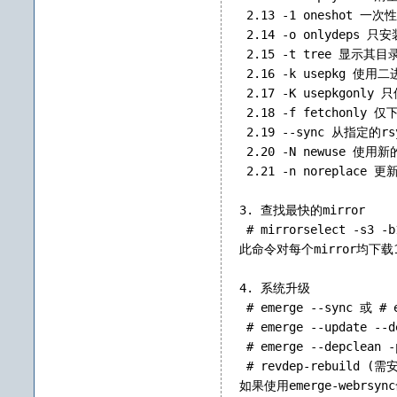
 2.13 -1 oneshot
 2.14 -o onlydep
 2.15 -t tree 显示其
 2.16 -k usepkg 使用
 2.17 -K usepkgonl
 2.18 -f fetchonly
 2.19 --sync 从指定的
 2.20 -N newuse 使
 2.21 -n noreplac
3. 查找最快的mirror
 # mirrorselect -s3 -b
此命令对每个mirror均下载1
4. 系统升级
 # emerge --sync 或 
 # 
emerge --update --d
 # 
emerge --depclean -
 # 
revdep-rebuild (需
如果使用emerge-webrsy