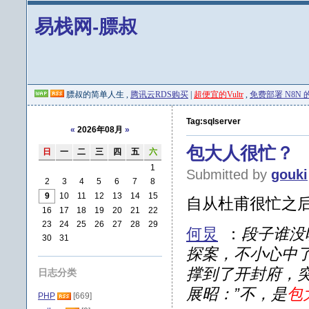
易栈网-膘叔
膘叔的简单人生 ,
腾讯云RDS购买
|
超便宜的Vultr
,
免费部署 N8N 的 
Tag:sqlserver
«
2026年08月
»
包大人很忙？
日
一
二
三
四
五
六
1
Submitted by
gouki
2
3
4
5
6
7
8
9
10
11
12
13
14
15
自从杜甫很忙之
16
17
18
19
20
21
22
23
24
25
26
27
28
29
何炅
：
段子谁没
30
31
探案，不小心中
撑到了开封府，突
日志分类
展昭：”不，是
包
PHP
[669]