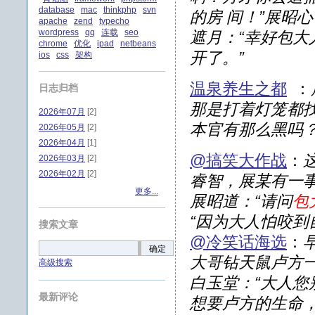
database
mac
thinkphp
svn
的房 间！”展昭
apache
zend
typecho
wordpress
qq
连载
seo
遮月：“幸好包
chrome
优化
ipad
netbeans
开了。”
ios
css
架构
温泉养生之都
：
日志归档
那是打着灯笼都找
2026年07月
[2]
本官有那么黑吗？
2026年05月
[2]
2026年04月
[1]
@搞笑大作战
：
2026年03月
[2]
2026年02月
[2]
睿智，展某有一事
更多...
展昭道：“请问
包
“因为大人怕咬到
搜索文章
@冷笑话海选
：
确定
大哥钻天鼠卢方一
高级搜索
白玉堂：“大人
最新评论
想要卢方的生命，