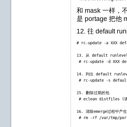
和 mask 一样，
是 portage 把
12. 往 default 
# rc-update -a XXX def
13. 从 default runle
 # rc-update -d XXX de
14. 列出 default runl
 # rc-update -s defaul
15. 删除过期的包
 # eclean distfiles (
16. 清除emerge过程中
 # rm -rf /var/tmp/por