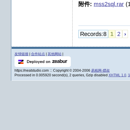
附件:
mss2sql.rar
(
Records:8
1
2
›
友情链接
|
合作站点
|
其他网站
|
https://neatstudio.com ::: Copyright © 2004-2006
易栈网-膘叔
Processed in 0.005920 second(s), 2 queries, Gzip disabled
XHTML 1.0
.