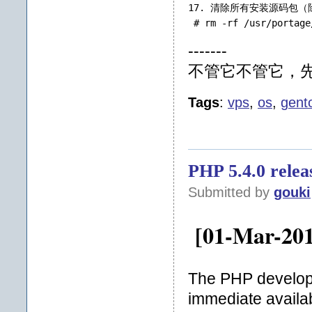
17. 清除所有安装源码包
 # rm -rf /usr/portage
-------
不管它不管它，
Tags
:
vps
,
os
,
gent
PHP 5.4.0 relea
Submitted by
gouki
[01-Mar-20
The PHP develop
immediate availab