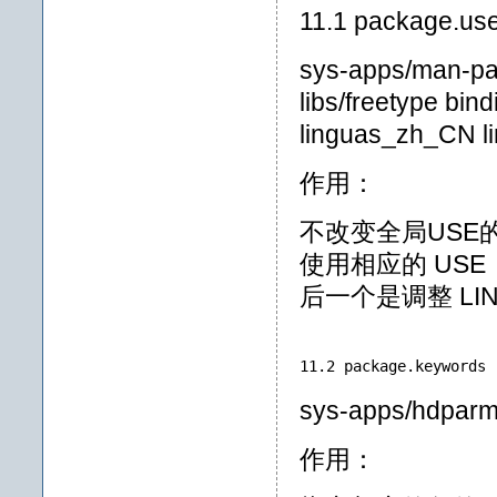
11.1 package.us
sys-apps/man-pag
libs/freetype bin
linguas_zh_CN l
作用：
不改变全局USE
使用相应的 US
后一个是调整 LI
11.2 package.keywords
sys-apps/hdparm
作用：