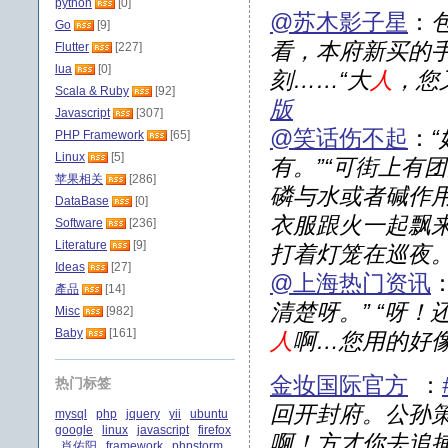
python
[0]
@苏木影子星
：
Go
[9]
看，本府新买的
Flutter
[227]
lua
[0]
刻……“大
人
，您
Scala & Ruby
[92]
版
Javascript
[307]
@笑话伤不起
：
PHP Framework
[65]
Linux
[5]
有。”“可街上有
苹果相关
[286]
磷与水或者碱作用
DataBase
[0]
衣服跟火一起飘来
Software
[236]
Literature
[9]
打着灯笼在巡夜
Ideas
[27]
@上海热门资讯
產品
[14]
清楚呀。” “呀
Misc
[982]
Baby
[161]
人
啊…您用的好像
金妆国际官方
：
热门标签
回开封府。公孙
mysql
php
jquery
yii
ubuntu
google
linux
javascript
firefox
啊！方才你去追
肖佑阳
framework
phpstorm