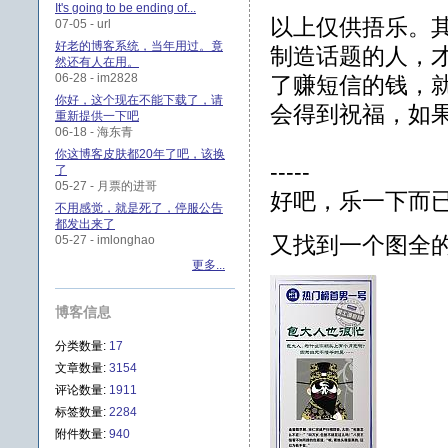
It's going to be ending of...
以上仅供捂乐。
07-05 - url
好老的博客系统，当年用过。竟
制造话题的人，
然还有人在用。
06-28 - im2828
了赚短信的钱，就
你好，这个现在不能下载了，请
会得到祝福，如
重新提供一下吧
06-18 - 海东青
你这博客皮肤都20年了吧，该换
-----
了
05-27 - 月票的进哥
好吧，乐一下而
不用感觉，就是死了，停服公告
都发出来了
又找到一个图全
05-27 - imlonghao
更多...
博客信息
分类数量:
17
文章数量:
3154
评论数量:
1911
标签数量:
2284
附件数量:
940