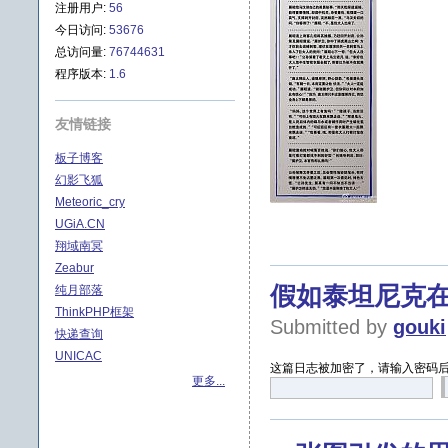
注册用户:
56
今日访问:
53676
总访问量:
76744631
程序版本:
1.6
友情链接
板子博客
幻影飞狐
Meteoric_cry
UGiA.CN
翔域南冥
Zeabur
假如泰坦尼克
纯月部落
ThinkPHP框架
Submitted by
gouki
快递查询
UNICAC
这篇日志被加密了，请输入密码
更多...