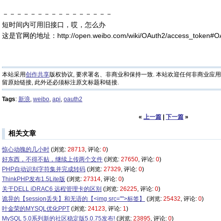
－－－－－－－－－－－－－－－－
短时间内可用旧接口，哎，怎么办
这是官网的地址：http://open.weibo.com/wiki/OAuth2/access_token#OA
本站采用
创作共享
版权协议, 要求署名、非商业和保持一致. 本站欢迎任何非商业应用
留原始链接, 此外还必须标注原文标题和链接.
Tags
:
新浪
,
weibo
,
api
,
oauth2
«
上一篇
|
下一篇
»
相关文章
惊心动魄的几小时
(浏览:
28713
, 评论:
0
)
好东西，不得不贴，继续上传两个文件
(浏览:
27650
, 评论:
0
)
PHP自动识别字符集并完成转码
(浏览:
27329
, 评论:
0
)
ThinkPHP发布1.5Lite版
(浏览:
27314
, 评论:
0
)
关于DELL iDRAC6 远程管理卡的区别
(浏览:
26225
, 评论:
0
)
诡异的【session丢失】和无语的【<img src="">标签】
(浏览:
25432
, 评论:
0
)
叶金荣的MYSQL优化PPT
(浏览:
24123
, 评论:
1
)
MySQL 5.0系列新的社区稳定版5.0.75发布!
(浏览:
23895
, 评论:
0
)