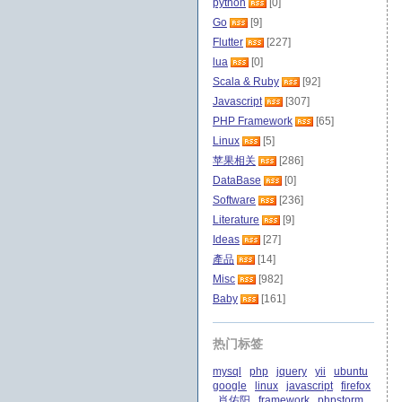
python
[0]
Go
[9]
Flutter
[227]
lua
[0]
Scala & Ruby
[92]
Javascript
[307]
PHP Framework
[65]
Linux
[5]
苹果相关
[286]
DataBase
[0]
Software
[236]
Literature
[9]
Ideas
[27]
產品
[14]
Misc
[982]
Baby
[161]
热门标签
mysql
php
jquery
yii
ubuntu
google
linux
javascript
firefox
肖佑阳
framework
phpstorm