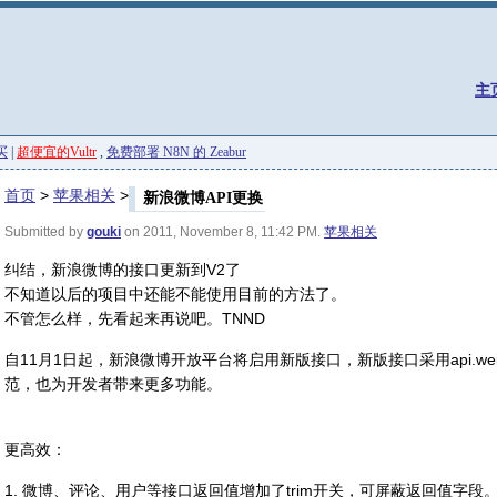
主
买
|
超便宜的Vultr
,
免费部署 N8N 的 Zeabur
首页
>
苹果相关
>
新浪微博API更换
Submitted by
gouki
on 2011, November 8, 11:42 PM.
苹果相关
纠结，新浪微博的接口更新到V2了
不知道以后的项目中还能不能使用目前的方法了。
不管怎么样，先看起来再说吧。TNND
自11月1日起，新浪微博开放平台将启用新版接口，新版接口采用api.wei
范，也为开发者带来更多功能。
更高效：
1. 微博、评论、用户等接口返回值增加了trim开关，可屏蔽返回值字段