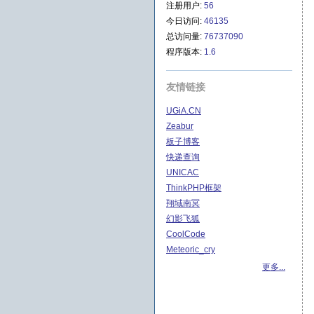
注册用户:
56
今日访问:
46135
总访问量:
76737090
程序版本:
1.6
友情链接
UGiA.CN
Zeabur
板子博客
快递查询
UNICAC
ThinkPHP框架
翔域南冥
幻影飞狐
CoolCode
Meteoric_cry
更多...