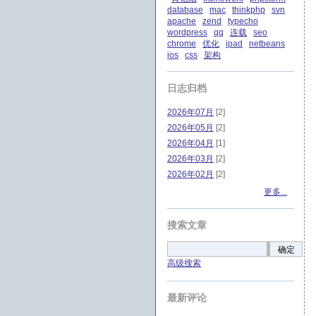
database
mac
thinkphp
svn
apache
zend
typecho
wordpress
qq
连载
seo
chrome
优化
ipad
netbeans
ios
css
架构
日志归档
2026年07月
[2]
2026年05月
[2]
2026年04月
[1]
2026年03月
[2]
2026年02月
[2]
更多...
搜索文章
确定
高级搜索
最新评论