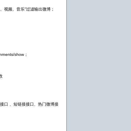
图片、视频、音乐”过滤输出微博；
ments/show；
数
接口 、短链接接口、热门微博接