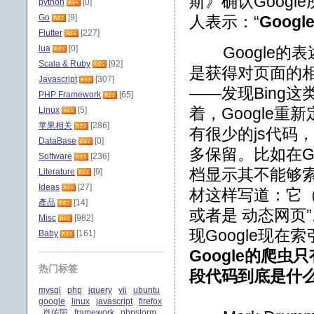
斯》确认Googl
python
[0]
Go
[9]
人表示：“
Goog
Flutter
[227]
lua
[0]
Google的
Scala & Ruby
[92]
是获得对页面的
Javascript
[307]
——发现Bing
PHP Framework
[65]
着，Google重
Linux
[5]
苹果相关
[286]
有很少的js代码，
DataBase
[0]
多保留。比如在Goog
Software
[236]
档显示其不能够索
Literature
[9]
Ideas
[27]
材这样写道：它（
產品
[14]
或者是 动态网页
Misc
[982]
现Google现
Baby
[161]
Google的爬
热门标签
段代码到底是什
mysql
php
jquery
yii
ubuntu
google
linux
javascript
firefox
肖佑阳
framework
phpstorm