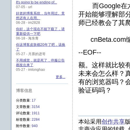
It's going to be ending of...
而Google在六
07-05 - url
开始能够理解部分
好老的博客系统，当年用过。竟
然还有人在用。
师已经教会了其爬
06-28 - im2828
你好，这个现在不能下载了，请
重新提供一下吧
cnBeta.co
06-18 - 海东青
你这博客皮肤都20年了吧，该换
了
--EOF--
05-27 - 月票的进哥
不用感觉，就是死了，停服公告
额。这样就比较
都发出来了
05-27 - imlonghao
未来会怎么样？
更多...
有的浏览器吗？
验证码吗？
博客信息
分类数量:
17
文章数量:
3154
评论数量:
1911
标签数量:
2284
本站采用
创作共享
版
附件数量:
940
非商业应用的转载, 