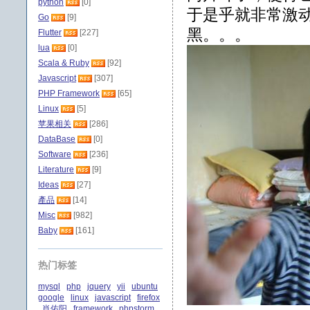
python
[0]
于是乎就非常激
Go
[9]
黑。。。
Flutter
[227]
lua
[0]
Scala & Ruby
[92]
Javascript
[307]
PHP Framework
[65]
Linux
[5]
苹果相关
[286]
DataBase
[0]
Software
[236]
Literature
[9]
Ideas
[27]
產品
[14]
Misc
[982]
Baby
[161]
热门标签
mysql
php
jquery
yii
ubuntu
google
linux
javascript
firefox
肖佑阳
framework
phpstorm