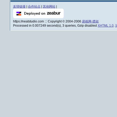
友情链接
|
合作站点
|
其他网站
|
https://neatstudio.com ::: Copyright © 2004-2006
易栈网-膘叔
Processed in 0.007249 second(s), 3 queries, Gzip disabled
XHTML 1.0
.