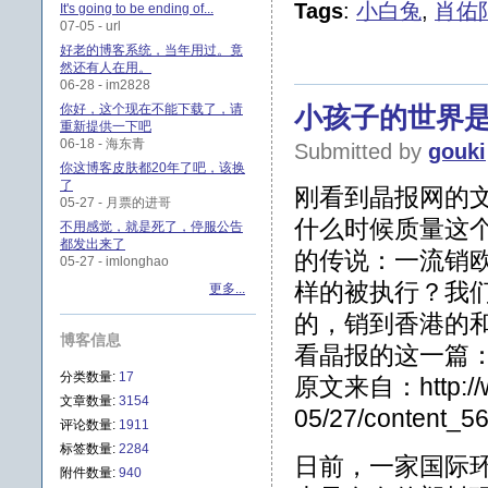
Tags
:
小白兔
,
肖佑
It's going to be ending of...
07-05 - url
好老的博客系统，当年用过。竟
然还有人在用。
06-28 - im2828
你好，这个现在不能下载了，请
小孩子的世界
重新提供一下吧
06-18 - 海东青
Submitted by
gouki
你这博客皮肤都20年了吧，该换
了
刚看到晶报网的
05-27 - 月票的进哥
什么时候质量这
不用感觉，就是死了，停服公告
都发出来了
的传说：一流销
05-27 - imlonghao
样的被执行？我
更多...
的，销到香港的
博客信息
看晶报的这一篇：
分类数量:
17
原文来自：http://ww
文章数量:
3154
05/27/content_5
评论数量:
1911
标签数量:
2284
日前，一家国际
附件数量:
940