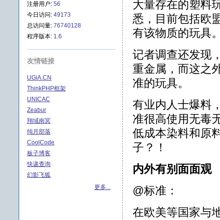
大量存在的塑料
注册用户:
56
今日访问:
49173
悉，目前包括欧
总访问量:
76740128
有该物质的玩具
程序版本:
1.6
记者调查还发现
友情链接
重金属，而这之
UGiA.CN
准的玩具。
ThinkPHP框架
UNICAC
有业内人士爆料
Zeabur
准很高使用无毒
翔域南冥
低成本染料和原料
纯月部落
CoolCode
子？！
板子博客
快递查询
内外有别面面观
幻影飞狐
更多...
@标准：
在欧美等国家与