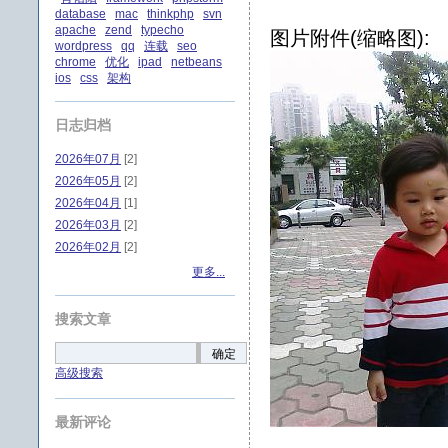
database
mac
thinkphp
svn
apache
zend
typecho
图片附件(缩略图):
wordpress
qq
连载
seo
chrome
优化
ipad
netbeans
ios
css
架构
日志归档
2026年07月
[2]
2026年05月
[2]
2026年04月
[1]
2026年03月
[2]
2026年02月
[2]
更多...
搜索文章
确定
高级搜索
最新评论