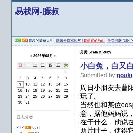
易栈网-膘叔
膘叔的简单人生 ,
腾讯云RDS购买
|
超便宜的Vultr
,
免费部署 N8N 的 
分类:Scala & Ruby
«
2026年08月
»
小白兔，白又
日
一
二
三
四
五
六
1
Submitted by
gouki
2
3
4
5
6
7
8
9
10
11
12
13
14
15
周日小朋友去曹
16
17
18
19
20
21
22
玩了。
23
24
25
26
27
28
29
30
31
当然也和某位co
意，据他妈妈说
日志分类
在干什么，他说
PHP
[669]
两片叶子，使得