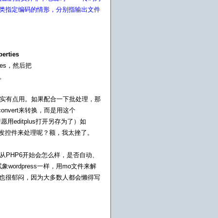
两类指定编码的情形，分别指输出文件
erties
ties，然后把
了。
也试了一下，确实有点用。如果配合一下批处理，那
onvert来转换，而是用这个
用editplus打开另存为了）如
这个触发控件来处理呢？额，我太挫了。
从PHP6开始会怎么样，是否自动、
ordpress一样，用mo文件来解
也很郁闷，因为大多数人都会懒得写