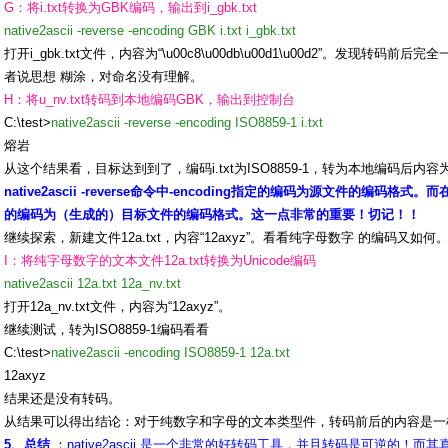
G：将i.txt转换为GBK编码，输出到i_gbk.txt
native2ascii -reverse -encoding GBK i.txt i_gbk.txt
打开i_gbk.txt文件，内容为“\u00c8\u00db\u00d1\u00d2”。发现
者说思想 糊涂，对命名没有理解。
H：将u_nv.txt转码到本地编码GBK，输出到控制台
C:\test>
native2ascii -reverse -encoding ISO8859-1 i.txt
熔岩
从这个结果看，目标达到到了，编码i.txt为ISO8859-1，转为本地编码后内
native2ascii -reverse命令中-encoding指定的编码为源文件的编码格式。而在na
的编码为（生成的）目标文件的编码格式。这一点非常的重要！切记！！
继续探索，新建文件12a.txt，内容“12axyz”。看看纯字母数字 的编码又如何
I：将纯字母数字的文本文件12a.txt转换为Unicode编码
native2ascii 12a.txt 12a_nv.txt
打开12a_nv.txt文件，内容为“12axyz”。
继续测试，转为ISO8859-1编码看看
C:\test>
native2ascii -encoding ISO8859-1 12a.txt
12axyz
结果还是没有转码。
从结果可以得出结论：对于纯数字和字母的文本类型件，转码前后的内容是一
5、总结
：
native2ascii 是一个非常的好转码工具，并且转码是可逆的！