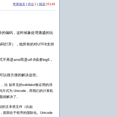
苹果相关
|
评论
:
1
|
阅读
:
25149
文件的编码，这时候象处理康盛的玩
编码打开），他所有的对UTF8支持
再是ansi而是utf-8或者big5，
ii，可以很方便的解决这些。
 如常见的validator验证用的消
编码方式为 Unicode，而我们的计算机
问题就解决了。
。用来将别的文本类文件（比如
要进行转码，原因在于程序的国际化。Unicode