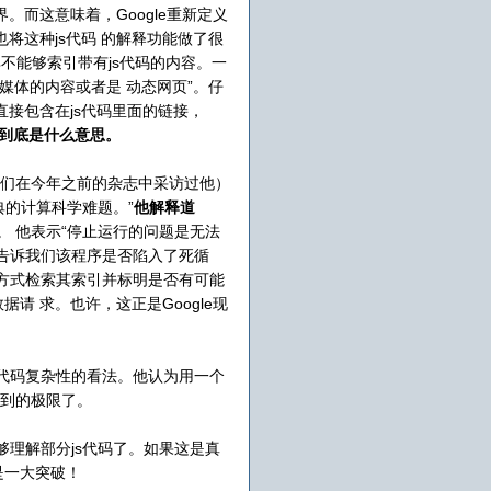
。而这意味着，Google重新定义
e也将这种js代码 的解释功能做了很
档显示其不能够索引带有js代码的内容。一
富媒体的内容或者是 动态网页”。仔
直接包含在js代码里面的链接，
码到底是什么意思。
（我们在今年之前的杂志中采访过他）
典的计算科学难题。”
他解释道
。 他表示“停止运行的问题是无法
告诉我们该程序是否陷入了死循
的方式检索其索引并标明是否有可能
 求。也许，这正是Google现
js代码复杂性的看法。他认为用一个
做到的极限了。
能够理解部分js代码了。如果这是真
是一大突破！