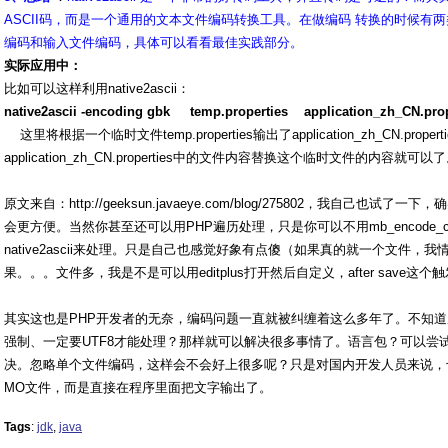
ASCII码，而是一个通用的文本文件编码转换工具。在做编码 转换的时候有
编码和输入文件编码，具体可以看看最佳实践部分。
实际应用中：
比如可以这样利用native2ascii：
native2ascii -encoding gbk temp.properties application_zh_CN.prop
这里将根据一个临时文件temp.properties输出了application_zh_CN.proper
application_zh_CN.properties中的文件内容替换这个临时文件的内容就可以
原文来自：http://geeksun.javaeye.com/blog/275802，我自己
会更方便。当然你甚至还可以用PHP遍历处理，只是你可以不用mb_encode_c
native2ascii来处理。只是自己也感觉好象有点傻（如果真的就一个文件，我情愿
果。。。文件多，我是不是可以用editplus打开然后自定义，after save
其实这也是PHP开发者的无奈，编码问题一直就被纠缠着这么多年了。不知道
强制、一定要UTF8才能处理？那样就可以解决很多事情了。语言包？可以尝试象w
决。忽略单个文件编码，这样会不会好上很多呢？只是对国内开发人员来说，
MO文件，而是直接在程序里面把文字输出了。
Tags
:
jdk
,
java