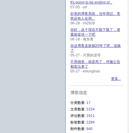
It's going to be ending of...
07-05 - url
好老的博客系统，当年用过。竟
然还有人在用。
06-28 - im2828
你好，这个现在不能下载了，请
重新提供一下吧
06-18 - 海东青
你这博客皮肤都20年了吧，该换
了
05-27 - 月票的进哥
不用感觉，就是死了，停服公告
都发出来了
05-27 - imlonghao
更多...
博客信息
分类数量:
17
文章数量:
3154
评论数量:
1911
标签数量:
2284
附件数量:
940