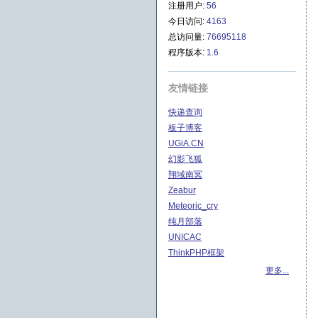
注册用户:
56
今日访问:
4163
总访问量:
76695118
程序版本:
1.6
友情链接
快递查询
板子博客
UGiA.CN
幻影飞狐
翔域南冥
Zeabur
Meteoric_cry
纯月部落
UNICAC
ThinkPHP框架
更多...