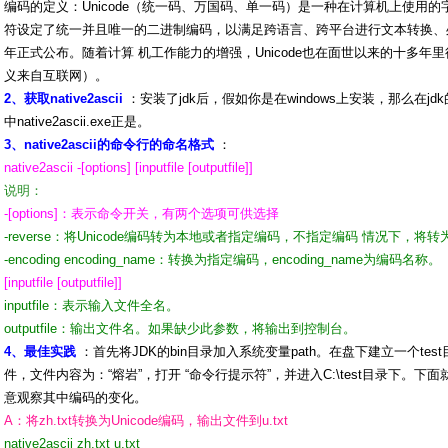
编码的定义：Unicode（统一码、万国码、单一码）是一种在计算机上使用
符设定了统一并且唯一的二进制编码，以满足跨语言、跨平台进行文本转换、处理
年正式公布。随着计算 机工作能力的增强，Unicode也在面世以来的十多年里得
义来自互联网）。
2、获取native2ascii
：安装了jdk后，假如你是在windows上安装，那么在j
中native2ascii.exe正是。
3、native2ascii的命令行的命名格式
：
native2ascii -[options] [inputfile [outputfile]]
说明：
-[options]：表示命令开关，有两个选项可供选择
-reverse：将Unicode编码转为本地或者指定编码，不指定编码 情况下，将
-encoding encoding_name：转换为指定编码，encoding_name为编码名称。
[inputfile [outputfile]]
inputfile：表示输入文件全名。
outputfile：输出文件名。如果缺少此参数，将输出到控制台。
4、最佳实践
：首先将JDK的bin目录加入系统变量path。在盘下建立一个test目
件，文件内容为：“熔岩”，打开 “命令行提示符”，并进入C:\test目录下。
意观察其中编码的变化。
A：将zh.txt转换为Unicode编码，输出文件到u.txt
native2ascii zh.txt u.txt