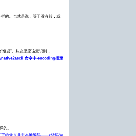
转码前后完全一样的。也就是说，等于没有转，或
容为“熔岩”。从这里应该意识到，
tive2ascii 命令中-encoding指定
。
样的。
而其真正的含义并非本地编码——>转码为