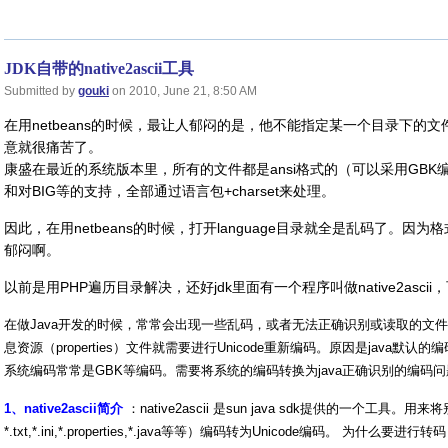
JDK自带的native2ascii工具
Submitted by
gouki
on 2010, June 21, 8:50 AM
在用netbeans的时候，最让人郁闷的是，他不能指定某一个目录下的
意就很痛苦了。
康盛在最近的系统版本里，所有的文件都是ansi格式的（可以采用GBK
和对BIG等的支持，全部通过语言包+charset来处理。
因此，在用netbeans的时候，打开language目录就全是乱码了。因为格式不
郁闷啊。
以前是用PHP遍历目录解决，还好jdk里面有一个程序叫做native2asc
在做Java开发的时候，常常会出现一些乱码，或者无法正确识别或读取的文件， 比
息资源（properties）文件就需要进行Unicode重新编码。原因是java默认的
系统编码常常是GBK等编码。需要将系统的编码转换为java正确识别的编码
1、native2ascii简介
：native2ascii 是sun java sdk提供的一个工具
*.txt,*.ini,*.properties,*.java等等）编码转为Unicode编码。 为什么