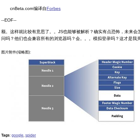
cnBeta.com编译自
Forbes
--EOF--
额。这样就比较有意思了。。JS也能够被解析？确实有点恐怖，未来会
问吗？他们也会兼容所有的浏览器吗？会。。。模拟登录吗？这才是我
图片附件(缩略图):
Tags
:
google
,
spider