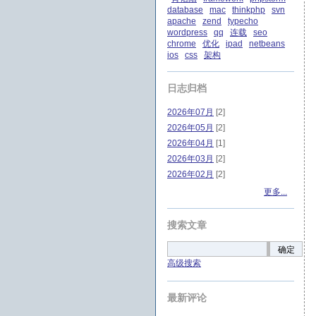
database
mac
thinkphp
svn
apache
zend
typecho
wordpress
qq
连载
seo
chrome
优化
ipad
netbeans
ios
css
架构
日志归档
2026年07月
[2]
2026年05月
[2]
2026年04月
[1]
2026年03月
[2]
2026年02月
[2]
更多...
搜索文章
确定
高级搜索
最新评论