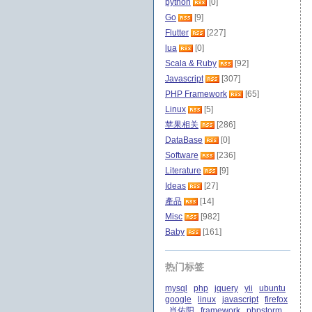
python
[0]
Go
[9]
Flutter
[227]
lua
[0]
Scala & Ruby
[92]
Javascript
[307]
PHP Framework
[65]
Linux
[5]
苹果相关
[286]
DataBase
[0]
Software
[236]
Literature
[9]
Ideas
[27]
產品
[14]
Misc
[982]
Baby
[161]
热门标签
mysql
php
jquery
yii
ubuntu
google
linux
javascript
firefox
肖佑阳
framework
phpstorm