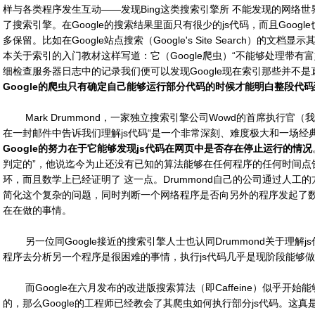
样与各类程序发生互动——发现Bing这类搜索引擎所 不能发现的网络世界
了搜索引擎。在Google的搜索结果里面只有很少的js代码，而且Googl
多保留。比如在Google站点搜索（Google's Site Search）的文
本关于索引的入门教材这样写道：它（Google爬虫）“不能够处理带有
细检查服务器日志中的记录我们便可以发现Google现在索引那些并不是
Google的爬虫只有确定自己能够运行部分代码的时候才能明白整段代
Mark Drummond，一家独立搜索引擎公司Wowd的首席执行官
在一封邮件中告诉我们理解js代码“是一个非常深刻、难度极大和一场经
Google的努力在于它能够发现js代码在网页中是否存在停止运行的情况
判定的”，他说迄今为止还没有已知的算法能够在任何程序的任何时间点
环，而且数学上已经证明了 这一点。Drummond自己的公司通过人工
简化这个复杂的问题，同时判断一个网络程序是否向另外的程序发起了数据请
在在做的事情。
另一位同Google接近的搜索引擎人士也认同Drummond关于理解
程序去分析另一个程序是很困难的事情，执行js代码几乎是现阶段能够
而Google在六月发布的改进版搜索算法（即Caffeine）似乎开始
的，那么Google的工程师已经教会了其爬虫如何执行部分js代码。这真