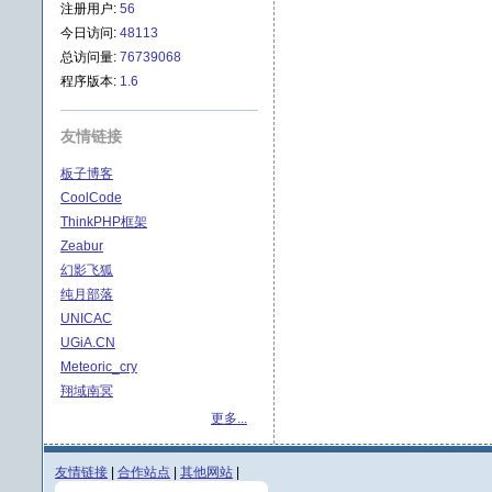
注册用户:
56
今日访问:
48113
总访问量:
76739068
程序版本:
1.6
友情链接
板子博客
CoolCode
ThinkPHP框架
Zeabur
幻影飞狐
纯月部落
UNICAC
UGiA.CN
Meteoric_cry
翔域南冥
更多...
友情链接
|
合作站点
|
其他网站
|