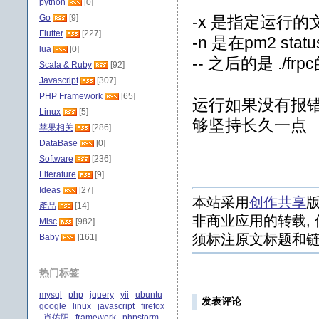
python
[0]
Go
[9]
-x 是指定运行的
Flutter
[227]
-n 是在pm2 st
lua
[0]
-- 之后的是 ./
Scala & Ruby
[92]
Javascript
[307]
PHP Framework
[65]
运行如果没有报错，
Linux
[5]
够坚持长久一点
苹果相关
[286]
DataBase
[0]
Software
[236]
Literature
[9]
Ideas
[27]
本站采用
创作共享
版
產品
[14]
非商业应用的转载, 
Misc
[982]
须标注原文标题和链
Baby
[161]
热门标签
mysql
php
jquery
yii
ubuntu
发表评论
google
linux
javascript
firefox
肖佑阳
framework
phpstorm