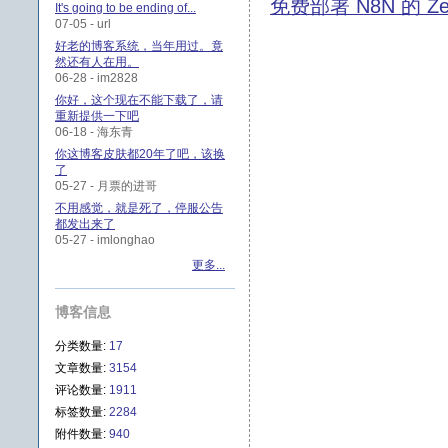
免费部署 N8N 的 Ze
It's going to be ending of...
07-05 - url
好老的博客系统，当年用过。竟
然还有人在用。
06-28 - im2828
你好，这个现在不能下载了，请
重新提供一下吧
06-18 - 海东青
你这博客皮肤都20年了吧，该换
了
05-27 - 月票的进哥
不用感觉，就是死了，停服公告
都发出来了
05-27 - imlonghao
更多...
博客信息
分类数量:
17
文章数量:
3154
评论数量:
1911
标签数量:
2284
附件数量:
940