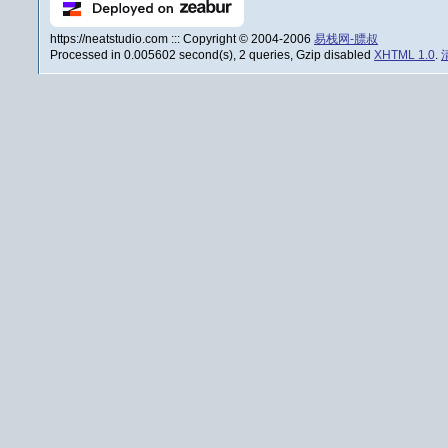
https://neatstudio.com ::: Copyright © 2004-2006
易栈网-膘叔
Processed in 0.005602 second(s), 2 queries, Gzip disabled
XHTML 1.0
.