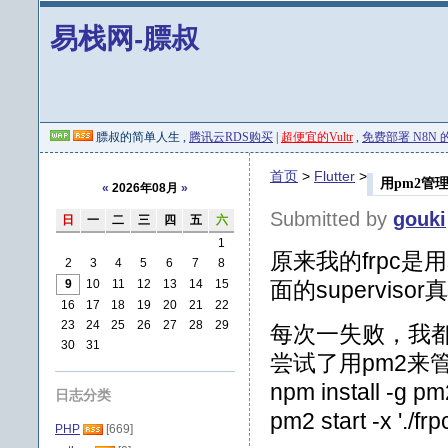
易栈网-膘叔
膘叔的简单人生 ,
腾讯云RDS购买
|
超便宜的Vultr
,
免费部署 N8N 的 
首页
>
Flutter
>
用pm2管理f
«
2026年08月
»
Submitted by
gouki
日
一
二
三
四
五
六
1
原来我的frpc是用
2
3
4
5
6
7
8
9
10
11
12
13
14
15
面的supervi
16
17
18
19
20
21
22
23
24
25
26
27
28
29
每次一失败，我
30
31
尝试了用pm2来
npm install -g pm
日志分类
pm2 start -x './frpc
PHP
[669]