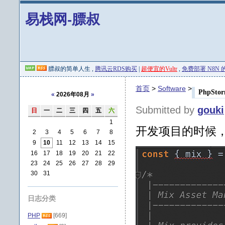
易栈网-膘叔
膘叔的简单人生 ,
腾讯云RDS购买
|
超便宜的Vultr
,
免费部署 N8N 的 
首页
>
Software
>
PhpS
«
2026年08月
»
Submitted by
gouki
日
一
二
三
四
五
六
1
开发项目的时候
2
3
4
5
6
7
8
9
10
11
12
13
14
15
16
17
18
19
20
21
22
23
24
25
26
27
28
29
30
31
日志分类
PHP
[669]