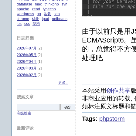
database
mac
thinkphp
svn
apache
zend
typecho
wordpress
qq
连载
seo
chrome
优化
ipad
netbeans
ios
css
架构
由于以前只是用
日志归档
ECMAScript
的，总觉得不方
2026年07月
[2]
2026年05月
[2]
处理吧
2026年04月
[1]
2026年03月
[2]
2026年02月
[2]
更多...
本站采用
创作共享
版
搜索文章
非商业应用的转载, 
须标注原文标题和链
确定
高级搜索
Tags
:
phpstorm
最新评论