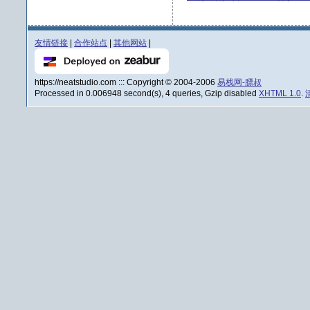
友情链接
|
合作站点
|
其他网站
|
https://neatstudio.com ::: Copyright © 2004-2006
易栈网-膘叔
Processed in 0.006948 second(s), 4 queries, Gzip disabled
XHTML 1.0
.