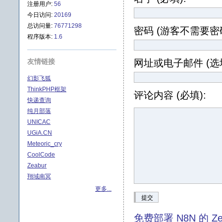
注册用户:
56
今日访问:
20169
总访问量:
76771298
密码 (游客不需要密码
程序版本:
1.6
友情链接
网址或电子邮件 (选填
幻影飞狐
ThinkPHP框架
评论内容 (必填):
快递查询
纯月部落
UNICAC
UGiA.CN
Meteoric_cry
CoolCode
Zeabur
翔域南冥
更多...
提交
免费部署 N8N 的 Ze