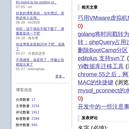
It's going to be ending of...
07-05 - url
相关文章
好老的博客系统，当年用过。竟
巧用VMware虚拟
然还有人在用。
06-28 - im2828
0
)
你好，这个现在不能下载了，请
golang将时间戳转
重新提供一下吧
06-18 - 海东青
转：phpQuery
你这博客皮肤都20年了吧，该换
了
删除BootCamp分区
05-27 - 月票的进哥
editplus 支持svn了
不用感觉，就是死了，停服公告
都发出来了
Yii数据库迁移工具
(
05-27 - imlonghao
chrome 55之后
更多...
MAC的快捷键
(浏览
mysql_pconne
博客信息
0
)
分类数量:
17
开发中的一些注意
文章数量:
3154
评论数量:
1911
发表评论
标签数量:
2284
附件数量:
940
名字 (必填):