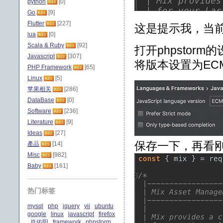
python
[0]
Go
[9]
Flutter
[227]
这是提示我，当前Ja
lua
[0]
Scala & Ruby
[92]
打开phpstorm
Javascript
[307]
将版本设置为ECMA
PHP Framework
[65]
Linux
[5]
苹果相关
[286]
DataBase
[0]
Software
[236]
Literature
[9]
Ideas
[27]
保存一下，再看
產品
[14]
Misc
[982]
Baby
[161]
热门标签
mysql
php
jquery
yii
ubuntu
google
linux
javascript
firefox
肖佑阳
framework
phpstorm