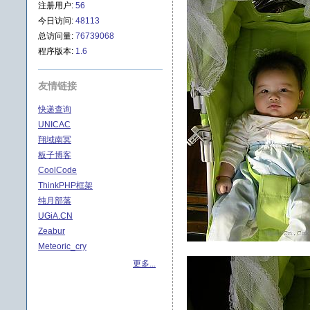
注册用户:
56
今日访问:
48113
总访问量:
76739068
程序版本:
1.6
友情链接
快递查询
UNICAC
翔域南冥
板子博客
CoolCode
ThinkPHP框架
纯月部落
UGiA.CN
Zeabur
Meteoric_cry
更多...