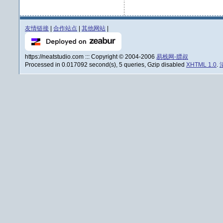
友情链接
|
合作站点
|
其他网站
|
https://neatstudio.com ::: Copyright © 2004-2006
易栈网-膘叔
Processed in 0.017092 second(s), 5 queries, Gzip disabled
XHTML 1.0
.