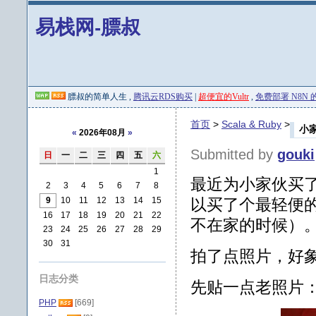
易栈网-膘叔
膘叔的简单人生 ,
腾讯云RDS购买
|
超便宜的Vultr
,
免费部署 N8N 的 
首页
>
Scala & Ruby
>
小
«
2026年08月
»
Submitted by
gouki
日
一
二
三
四
五
六
1
最近为小家伙买
2
3
4
5
6
7
8
9
10
11
12
13
14
15
以买了个最轻便
16
17
18
19
20
21
22
不在家的时候）
23
24
25
26
27
28
29
30
31
拍了点照片，好
日志分类
先贴一点老照片
PHP
[669]