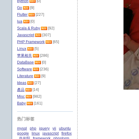
python
[0]
Go
[9]
Flutter
[227]
lua
[0]
Scala & Ruby
[92]
Javascript
[307]
PHP Framework
[65]
Linux
[5]
苹果相关
[286]
DataBase
[0]
Software
[236]
Literature
[9]
Ideas
[27]
產品
[14]
Misc
[982]
Baby
[161]
热门标签
mysql
php
jquery
yii
ubuntu
google
linux
javascript
firefox
肖佑阳
framework
phpstorm