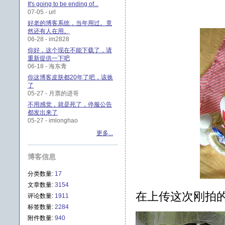
It's going to be ending of...
07-05 - url
好老的博客系统，当年用过。竟
然还有人在用。
06-28 - im2828
你好，这个现在不能下载了，请
重新提供一下吧
06-18 - 海东青
你这博客皮肤都20年了吧，该换
了
05-27 - 月票的进哥
不用感觉，就是死了，停服公告
都发出来了
05-27 - imlonghao
更多...
博客信息
分类数量:
17
文章数量:
3154
在上传这次刚拍
评论数量:
1911
标签数量:
2284
附件数量:
940