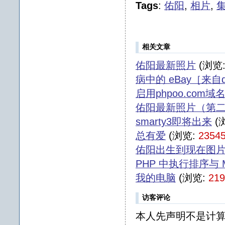
Tags
:
佑阳
,
相片
,
相关文章
佑阳最新照片
(浏览
病中的 eBay［来自db
启用phpoo.com域
佑阳最新照片（第
smarty3即将出来
(
总有爱
(浏览:
2354
佑阳出生到现在图
PHP 中执行排序与 
我的电脑
(浏览:
219
访客评论
本人先声明不是计