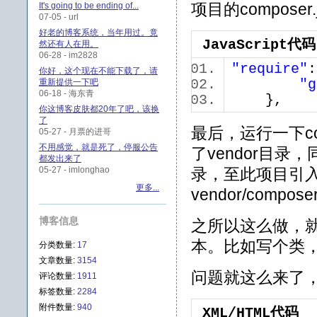
项目的composer
It's going to be ending of...
07-05 - url
好老的博客系统，当年用过。竟
JavaScript代码
然还有人在用。
06-28 - im2828
"require"
你好，这个现在不能下载了，请
重新提供一下吧
"g
06-18 - 海东青
},
你这博客皮肤都20年了吧，该换
了
最后，运行一下co
05-27 - 月票的进哥
不用感觉，就是死了，停服公告
了vendor目录，
都发出来了
05-27 - imlonghao
录，至此项目引
更多...
vendor/compose
博客信息
之所以这么做，
本。比如写个类，
分类数量:
17
文章数量:
3154
问题就这么来了
评论数量:
1911
标签数量:
2284
附件数量:
940
XML/HTML代码