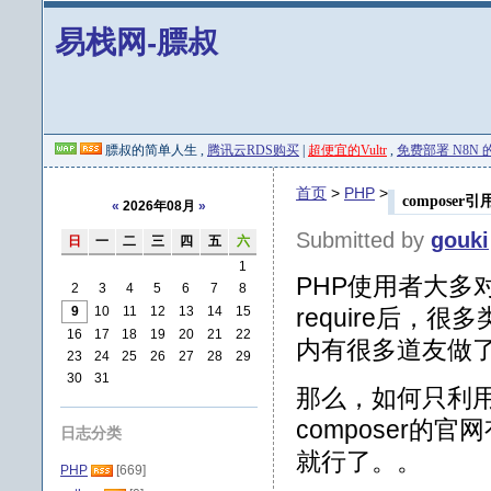
易栈网-膘叔
膘叔的简单人生 ,
腾讯云RDS购买
|
超便宜的Vultr
,
免费部署 N8N 的 
首页
>
PHP
>
composer
«
2026年08月
»
Submitted by
gouki
日
一
二
三
四
五
六
1
PHP使用者大多对c
2
3
4
5
6
7
8
9
10
11
12
13
14
15
require后
16
17
18
19
20
21
22
内有很多道友做了
23
24
25
26
27
28
29
30
31
那么，如何只利用
composer的官
日志分类
就行了。。
PHP
[669]