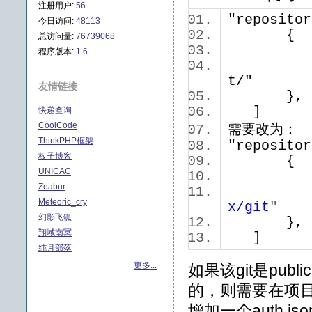
注册用户:
56
"reposit
今日访问:
48113
总访问量:
76739068
"typ
程序版本:
1.6
"url":"
t/"
友情链接
}
]
快递查询
CoolCode
需要改为
ThinkPHP框架
"reposit
板子博客
UNICAC
"typ
Zeabur
"ur
Meteoric_cry
x/git
"
幻影飞狐
}
翔域南冥
]
纯月部落
更多...
如果该git是pu
的，则需要在项目的
增加一个auth.