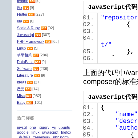
python
[0]
JavaScript代码
Go
[9]
Flutter
[227]
"repositor
lua
[0]
{
Scala & Ruby
[92]
Javascript
[307]
PHP Framework
[65]
t/"
Linux
[5]
}
苹果相关
[286]
]
DataBase
[0]
Software
[236]
上面的代码中/var/
Literature
[9]
composer的标
Ideas
[27]
產品
[14]
Misc
[982]
JavaScript代码
Baby
[161]
{
"name"
热门标签
"descr
"autho
mysql
php
jquery
yii
ubuntu
google
linux
javascript
firefox
肖佑阳
framework
phpstorm