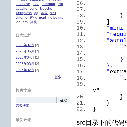
database
mac
thinkphp
svn
apache
zend
typecho
wordpress
qq
连载
seo
chrome
优化
ipad
netbeans
],
ios
css
架构
"minim
"requi
日志归档
"autol
2026年07月
[2]
"p
2026年05月
[2]
2026年04月
[1]
}
2026年03月
[2]
},
2026年02月
[2]
"
extra
更多...
"
b
v"
搜索文章
确定
}
高级搜索
}
最新评论
src目录下的代码中