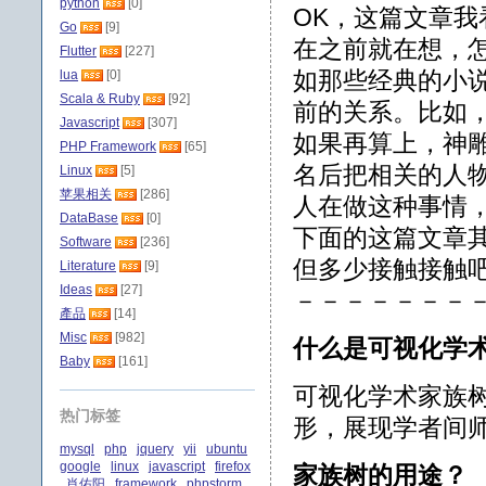
python
[0]
OK，这篇文章
Go
[9]
在之前就在想，
Flutter
[227]
如那些经典的小
lua
[0]
Scala & Ruby
[92]
前的关系。比如
Javascript
[307]
如果再算上，神
PHP Framework
[65]
名后把相关的人
Linux
[5]
苹果相关
[286]
人在做这种事情
DataBase
[0]
下面的这篇文章
Software
[236]
但多少接触接触
Literature
[9]
Ideas
[27]
－－－－－－－
產品
[14]
Misc
[982]
什么是可视化学
Baby
[161]
可视化学术家族
热门标签
形，展现学者间
mysql
php
jquery
yii
ubuntu
google
linux
javascript
firefox
家族树的用途？
肖佑阳
framework
phpstorm