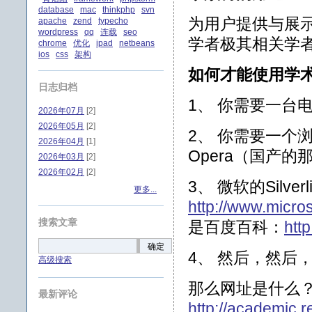
database
mac
thinkphp
svn
为用户提供与展
apache
zend
typecho
wordpress
qq
连载
seo
学者极其相关学
chrome
优化
ipad
netbeans
ios
css
架构
如何才能使用学
日志归档
1、 你需要一台
2026年07月
[2]
2026年05月
[2]
2、 你需要一个浏览器，
2026年04月
[1]
Opera（国产的
2026年03月
[2]
2026年02月
[2]
3、 微软的Silv
更多...
http://www.microso
搜索文章
是百度百科：
htt
确定
4、 然后，然后
高级搜索
那么网址是什么
最新评论
http://academic.