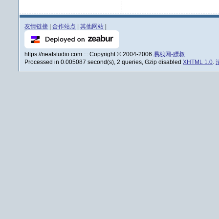
友情链接
|
合作站点
|
其他网站
|
https://neatstudio.com ::: Copyright © 2004-2006
易栈网-膘叔
Processed in 0.005087 second(s), 2 queries, Gzip disabled
XHTML 1.0
.