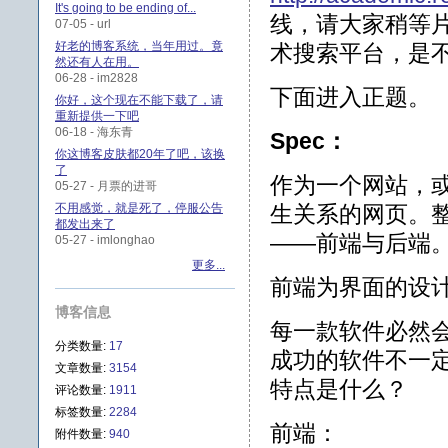
It's going to be ending of...
线，请大家稍等
07-05 - url
好老的博客系统，当年用过。竟
术搜索平台，是
然还有人在用。
06-28 - im2828
下面进入正题。
你好，这个现在不能下载了，请
重新提供一下吧
06-18 - 海东青
Spec
：
你这博客皮肤都20年了吧，该换
了
作为一个网站，
05-27 - 月票的进哥
不用感觉，就是死了，停服公告
生关系的网页。
都发出来了
——前端与后端
05-27 - imlonghao
更多...
前端为界面的设
博客信息
每一款软件必然
分类数量:
17
成功的软件不一
文章数量:
3154
特点是什么？
评论数量:
1911
标签数量:
2284
前端：
附件数量:
940