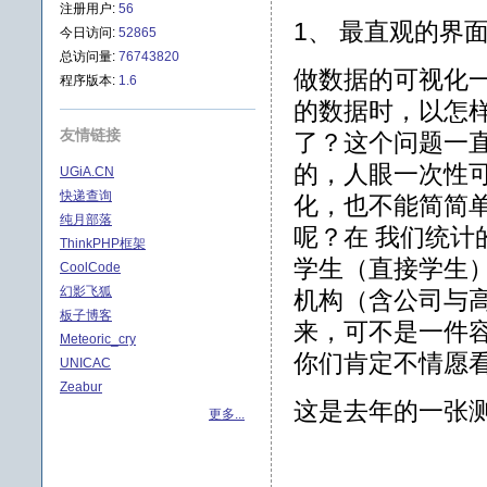
注册用户:
56
1、 最直观的界
今日访问:
52865
总访问量:
76743820
做数据的可视化
程序版本:
1.6
的数据时，以怎
友情链接
了？这个问题一
的，人眼一次性
UGiA.CN
快递查询
化，也不能简简
纯月部落
呢？在 我们统计
ThinkPHP框架
学生（直接学生）
CoolCode
幻影飞狐
机构（含公司与高
板子博客
来，可不是一件
Meteoric_cry
你们肯定不情愿
UNICAC
Zeabur
这是去年的一张
更多...