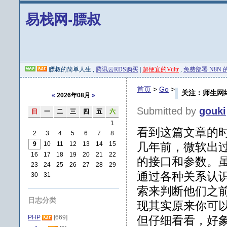
易栈网-膘叔
膘叔的简单人生 ,
腾讯云RDS购买
|
超便宜的Vultr
,
免费部署 N8N 的 
首页
>
Go
>
关注：师生网络—
«
2026年08月
»
Submitted by
gouki
日
一
二
三
四
五
六
1
看到这篇文章的
2
3
4
5
6
7
8
9
10
11
12
13
14
15
几年前，微软出
16
17
18
19
20
21
22
的接口和参数。虽
23
24
25
26
27
28
29
通过各种关系认
30
31
索来判断他们之
日志分类
现其实原来你可
PHP
[669]
但仔细看看，好