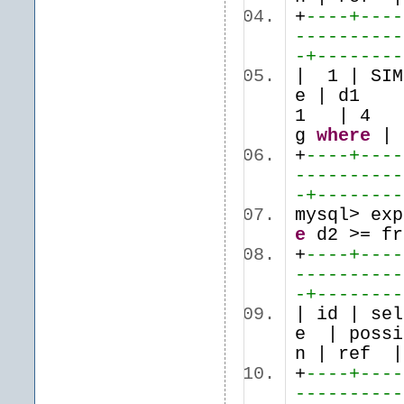
+
----+----
----------
-+--------
| 1 | S
e | 
1 | 
g
where
+
----+----
----------
-+--------
mysql> ex
e
d2 >= fr
+
----+----
----------
-+--------
| id | se
e | possi
n | ref 
+
----+----
----------