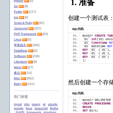
1. 准备
python
[0]
Go
[9]
Flutter
[227]
创建一个测试表
lua
[0]
Scala & Ruby
[92]
Javascript
[307]
SQL代码
PHP Framework
[65]
mysql> 
CREATE
TAB
`d1` 
int
(10) unsi
Linux
[5]
`d2` 
timestamp
NO
苹果相关
[286]
`d3` datetime 
NOT
KEY
 `d2` (`d2`), 
DataBase
[0]
KEY
 `d1` (`d1`), 
Software
[236]
KEY
 `d3` (`d3`)  
);  
Literature
[9]
Ideas
[27]
產品
[14]
Misc
[982]
然后创建一个存
Baby
[161]
SQL代码
热门标签
mysql> DELIMITER 
CREATE
PROCEDURE
 
mysql
php
jquery
yii
ubuntu
BEGIN
google
linux
javascript
firefox
SET
 @i=1;  
肖佑阳
framework
phpstorm