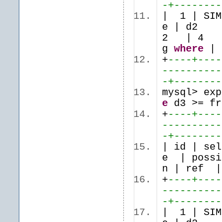
-+--------
| 1 | S
e | 
2 | 
g
where
+
----+----
----------
-+--------
mysql> ex
e
d3 >= fr
+
----+----
----------
-+--------
| id | se
e | possi
n | ref 
+
----+----
----------
-+--------
| 1 | S