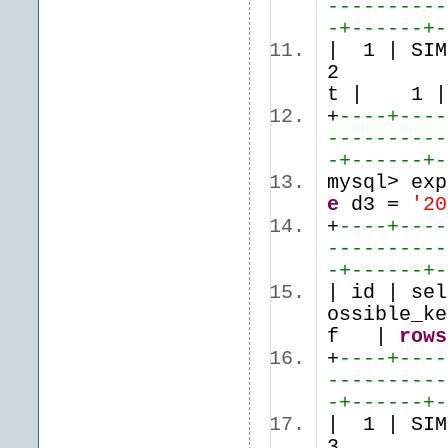
----------
-+------+-
| 1 | S
2 | 
t | 
+
----+----
----------
-+------+-
mysql> ex
e
d3 =
'20
+
----+----
----------
-+------+-
| id | se
ossible_k
f |
rows
+
----+----
----------
-+------+-
| 1 | S
3 | 