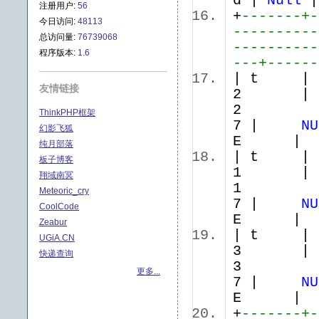
d |
Null
|
注册用户:
56
+
-------+-
今日访问:
48113
----------
总访问量:
76739068
----------
程序版本:
1.6
---+------
| t 
友情链接
2 |
2 |
ThinkPHP框架
7 |
NU
幻影飞狐
E 
纯月部落
| t 
板子博客
1 |
翔域南冥
1 |
Meteoric_cry
7 |
NU
CoolCode
E 
Zeabur
| t 
UGiA.CN
3 |
快递查询
3 |
更多...
7 |
NU
E 
+
-------+-