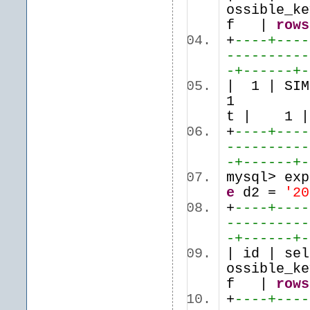
ossible_k
f |
rows
+
----+----
----------
-+------+-
| 1 | S
1 | 
t | 
+
----+----
----------
-+------+-
mysql> ex
e
d2 =
'20
+
----+----
----------
-+------+-
| id | se
ossible_k
f |
rows
+
----+----