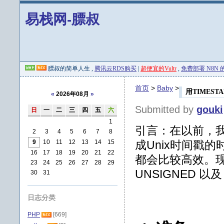
易栈网-膘叔
膘叔的简单人生 ,
腾讯云RDS购买
|
超便宜的Vultr
,
免费部署 N8N 的 
首页
>
Baby
>
用TIMEST
«
2026年08月
»
Submitted by
gouki
日
一
二
三
四
五
六
1
引言：在以前，我总
2
3
4
5
6
7
8
9
10
11
12
13
14
15
成Unix时间戳
16
17
18
19
20
21
22
都会比较高效。现在
23
24
25
26
27
28
29
UNSIGNED 以
30
31
日志分类
PHP
[669]