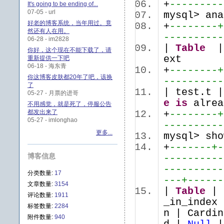
+
---------
It's going to be ending of...
07-05 - url
mysql> an
好老的博客系统，当年用过。竟
+
--------+
然还有人在用。
----------
06-28 - im2828
|
Table
| 
你好，这个现在不能下载了，请
e
重新提供一下吧
06-18 - 海东青
+
--------+
你这博客皮肤都20年了吧，该换
----------
了
| test.t 
05-27 - 月票的进哥
e
is
alrea
不用感觉，就是死了，停服公告
都发出来了
+
--------+
05-27 - imlonghao
----------
更多...
mysql> sh
+
-------+-
博客信息
----------
----------
分类数量:
17
---+------
文章数量:
3154
|
Table
| 
评论数量:
1911
_in_index 
标签数量:
2284
n | Cardin
附件数量:
940