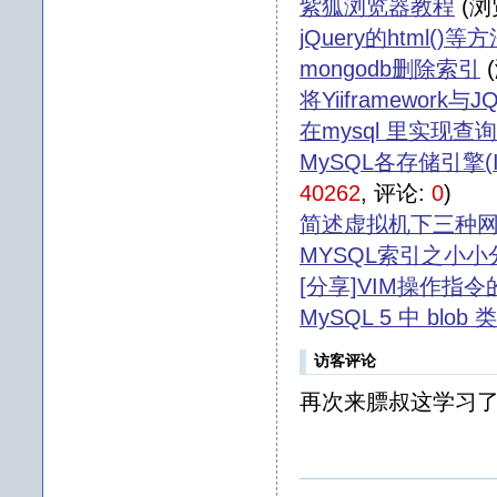
紫狐浏览器教程
(浏
jQuery的html()
mongodb删除索引
将Yiiframework与J
在mysql 里实现查
MySQL各存储引擎(
40262
, 评论:
0
)
简述虚拟机下三种
MYSQL索引之小小
[分享]VIM操作指
MySQL 5 中 blo
访客评论
再次来膘叔这学习