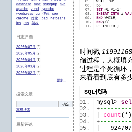
WHILE 0<1  
database
mac
thinkphp
svn
DO  
apache
zend
typecho
SET
 @i=@i+1;  
wordpress
qq
连载
seo
INSERT
INTO
 i 
VAL
END
 WHILE;  
chrome
优化
ipad
netbeans
END
;//  
ios
css
架构
DELIMITER ;  
日志归档
2026年07月
[2]
时间戳
1199116
2026年05月
[2]
储过程，大概填
2026年04月
[1]
2026年03月
[2]
过程是个死循环
2026年02月
[2]
来看看到底有多
更多...
SQL代码
搜索文章
mysql>
sel
确定
+
---------
高级搜索
|
count
(*
+
---------
最新评论
| 92470