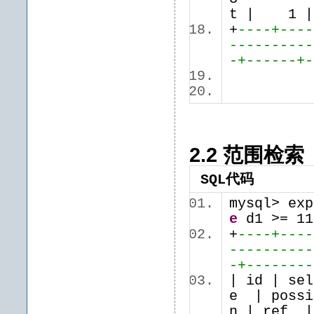
t | 
+
----+----
----------
-+------+-
2.2 范围检索
SQL代码
mysql> ex
e
d1 >= 1
+
----+----
----------
-+--------
| id | se
e | possi
n | ref 