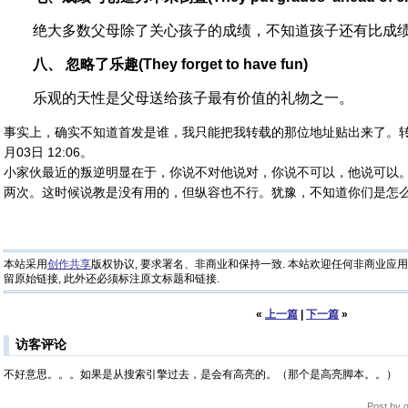
绝大多数父母除了关心孩子的成绩，不知道孩子还有比成绩
八、 忽略了乐趣(They forget to have fun)
乐观的天性是父母送给孩子最有价值的礼物之一。
事实上，确实不知道首发是谁，我只能把我转载的那位地址贴出来了。
月03日 12:06。
小家伙最近的叛逆明显在于，你说不对他说对，你说不可以，他说可以
两次。这时候说教是没有用的，但纵容也不行。犹豫，不知道你们是怎
本站采用
创作共享
版权协议, 要求署名、非商业和保持一致. 本站欢迎任何非商业应用
留原始链接, 此外还必须标注原文标题和链接.
«
上一篇
|
下一篇
»
访客评论
不好意思。。。如果是从搜索引擎过去，是会有高亮的。（那个是高亮脚本。。）
Post by 