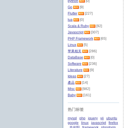
python
[0]
Go
[9]
Flutter
[227]
lua
[0]
Scala & Ruby
[92]
Javascript
[307]
PHP Framework
[65]
Linux
[5]
苹果相关
[286]
DataBase
[0]
Software
[236]
Literature
[9]
Ideas
[27]
產品
[14]
Misc
[982]
Baby
[161]
热门标签
mysql
php
jquery
yii
ubuntu
google
linux
javascript
firefox
肖佑阳
framework
phpstorm