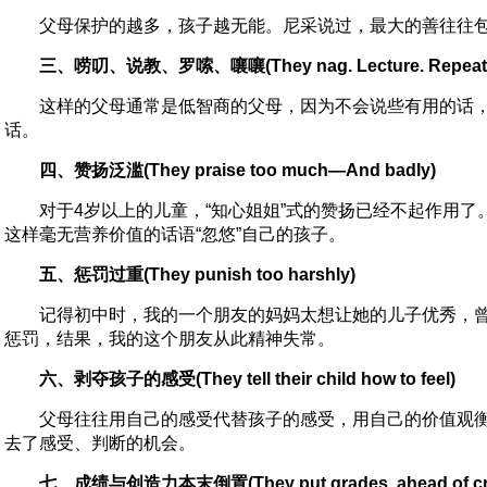
父母保护的越多，孩子越无能。尼采说过，最大的善往往包
三、唠叨、说教、罗嗦、嚷嚷(They nag. Lecture. Repeat. T
这样的父母通常是低智商的父母，因为不会说些有用的话，
话。
四、赞扬泛滥(They praise too much—And badly)
对于4岁以上的儿童，“知心姐姐”式的赞扬已经不起作用了。
这样毫无营养价值的话语“忽悠”自己的孩子。
五、惩罚过重(They punish too harshly)
记得初中时，我的一个朋友的妈妈太想让她的儿子优秀，曾
惩罚，结果，我的这个朋友从此精神失常。
六、剥夺孩子的感受(They tell their child how to feel)
父母往往用自己的感受代替孩子的感受，用自己的价值观衡
去了感受、判断的机会。
七、成绩与创造力本末倒置(They put grades ahead of cre