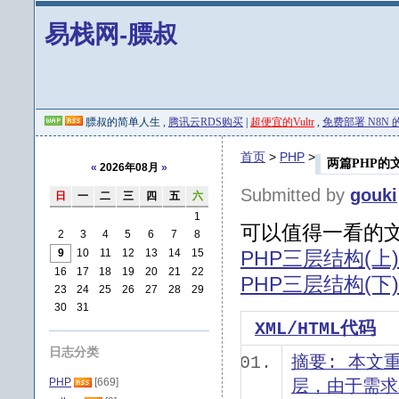
易栈网-膘叔
膘叔的简单人生 ,
腾讯云RDS购买
|
超便宜的Vultr
,
免费部署 N8N 的 
首页
>
PHP
>
两篇PHP的
«
2026年08月
»
Submitted by
gouki
日
一
二
三
四
五
六
1
可以值得一看的文
2
3
4
5
6
7
8
9
10
11
12
13
14
15
PHP三层结构(
16
17
18
19
20
21
22
PHP三层结构(下
23
24
25
26
27
28
29
30
31
XML/HTML代码
日志分类
摘要: 本文
PHP
[669]
层，由于需求