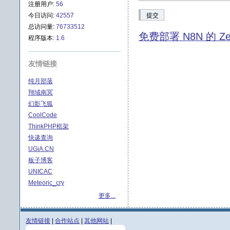
注册用户:
56
今日访问:
42557
提交
总访问量:
76733512
免费部署 N8N 的 Ze
程序版本:
1.6
友情链接
纯月部落
翔域南冥
幻影飞狐
CoolCode
ThinkPHP框架
快递查询
UGiA.CN
板子博客
UNICAC
Meteoric_cry
更多...
友情链接
|
合作站点
|
其他网站
|