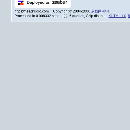
https://neatstudio.com ::: Copyright © 2004-2006
易栈网-膘叔
Processed in 0.008332 second(s), 5 queries, Gzip disabled
XHTML 1.0
.