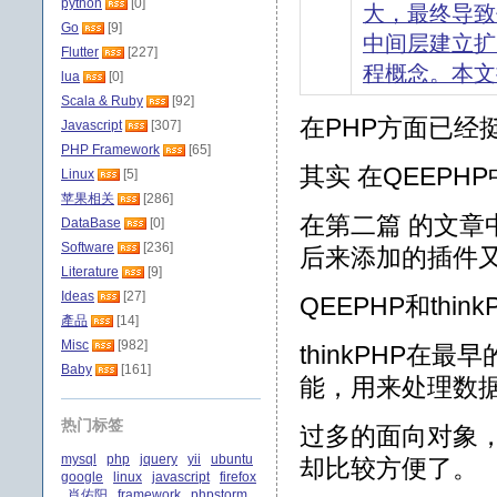
python
[0]
大，最终导致
Go
[9]
中间层建立扩
Flutter
[227]
程概念。本文
lua
[0]
Scala & Ruby
[92]
在PHP方面已经
Javascript
[307]
PHP Framework
[65]
其实 在QEEP
Linux
[5]
苹果相关
[286]
在第二篇 的文
DataBase
[0]
Software
[236]
后来添加的插件
Literature
[9]
Ideas
[27]
QEEPHP和thinkP
產品
[14]
Misc
[982]
thinkPHP在最早的m
Baby
[161]
能，用来处理数
热门标签
过多的面向对象
mysql
php
jquery
yii
ubuntu
却比较方便了。
google
linux
javascript
firefox
肖佑阳
framework
phpstorm