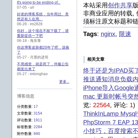
It's going to be ending of...
本站采用
创作共享
版
07-05 - url
非商业应用的转载, 
好老的博客系统，当年用过。竟
然还有人在用。
须标注原文标题和链
06-28 - im2828
你好，这个现在不能下载了，请
Tags
:
nginx
,
限速
重新提供一下吧
06-18 - 海东青
你这博客皮肤都20年了吧，该换
了
05-27 - 月票的进哥
相关文章
不用感觉，就是死了，停服公告
都发出来了
终于还是为IPAD买
05-27 - imlonghao
推送通知消息负载
更多...
iPhone导入Googl
mac 更新时帐号突然变成
博客信息
览:
22564
, 评论:
1
)
分类数量:
17
ThinkInLamp M
文章数量:
3154
评论数量:
1911
PhpStorm 7 EAP 13
标签数量:
2284
小技巧，百度搜索
附件数量:
940