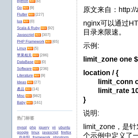
python
[0]
Go
[9]
原文来自：http://zys
Flutter
[227]
lua
[0]
nginx可以通过HTT
Scala & Ruby
[92]
目录来限速。
Javascript
[307]
PHP Framework
[65]
示例:
Linux
[5]
苹果相关
[286]
limit_zone one 
DataBase
[0]
Software
[236]
location / {
Literature
[9]
limit_conn o
Ideas
[27]
limit_rate 10
產品
[14]
Misc
[982]
}
Baby
[161]
说明:
热门标签
limit_zone
mysql
php
jquery
yii
ubuntu
google
linux
javascript
firefox
个示例中定义了一个1
肖佑阳
framework
phpstorm