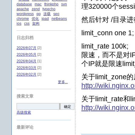
database
mac
thinkphp
svn
理320000个sess
apache
zend
typecho
wordpress
qq
连载
seo
然后针对 /目录
chrome
优化
ipad
netbeans
ios
css
架构
limit_conn 
日志归档
limit_rate 
2026年07月
[2]
限速，而不是对I
2026年05月
[2]
2026年04月
[1]
个IP就是限速limit_
2026年03月
[2]
2026年02月
[2]
关于limit_zo
更多...
http://wiki.ngin
搜索文章
关于limit_rate
http://wiki.ngin
确定
高级搜索
最新评论