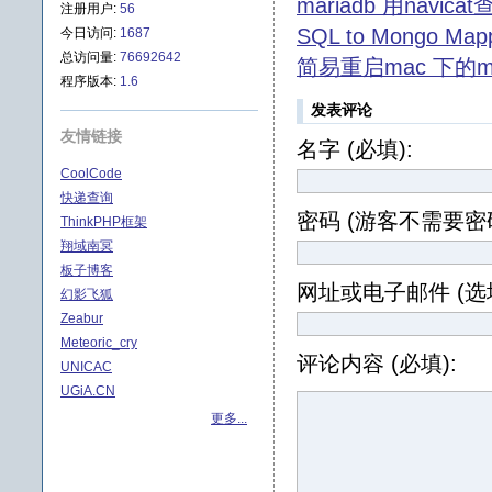
mariadb 用navica
注册用户:
56
SQL to Mongo Mapp
今日访问:
1687
总访问量:
76692642
简易重启mac 下的ma
程序版本:
1.6
发表评论
友情链接
名字 (必填):
CoolCode
快递查询
密码 (游客不需要密码
ThinkPHP框架
翔域南冥
板子博客
网址或电子邮件 (选填
幻影飞狐
Zeabur
Meteoric_cry
评论内容 (必填):
UNICAC
UGiA.CN
更多...