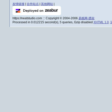
友情链接
|
合作站点
|
其他网站
|
https://neatstudio.com ::: Copyright © 2004-2006
易栈网-膘叔
Processed in 0.012215 second(s), 5 queries, Gzip disabled
XHTML 1.0
.