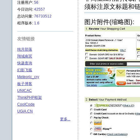
注册用户:
56
须标注原文标题和链
今日访问:
42557
总访问量:
76733512
图片附件(缩略图):
程序版本:
1.6
友情链接
纯月部落
翔域南冥
快递查询
幻影飞狐
Meteoric_cry
板子博客
UNICAC
ThinkPHP框架
CoolCode
UGiA.CN
更多...