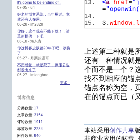
<
a
href
=
"j
It's going to be ending of...
07-05 - url
=
"openWin(
好老的博客系统，当年用过。竟
然还有人在用。
3.
window.l
06-28 - im2828
你好，这个现在不能下载了，请
重新提供一下吧
06-18 - 海东青
你这博客皮肤都20年了吧，该换
上述第二种就是所
了
05-27 - 月票的进哥
还有一种情况就是在h
不用感觉，就是死了，停服公告
个而不是一个？
都发出来了
05-27 - imlonghao
找不到相应的锚
更多...
锚点名称为空，页
在的锚点而已（
博客信息
分类数量:
17
文章数量:
3154
评论数量:
1911
标签数量:
2284
本站采用
创作共享
版
附件数量:
940
非商业应用的转载, 