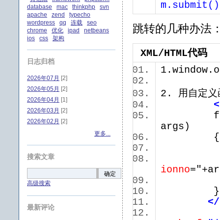
m.submit()
database
mac
thinkphp
svn
apache
zend
typecho
wordpress
qq
连载
seo
跳转的几种办法
chrome
优化
ipad
netbeans
ios
css
架构
XML/HTML代码
日志归档
1.window.
2026年07月
[2]
2026年05月
[2]
2. 用自定
2026年04月
[1]
<
2026年03月
[2]
functio
2026年02月
[2]
args)
更多...
搜索文章
ionno
="+a
确定
obj.
高级搜索
</
最新评论