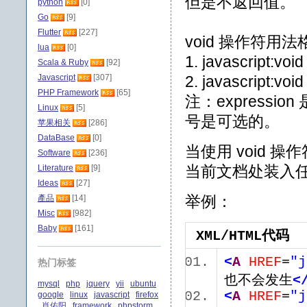
但是不返回值。
python
[0]
Go
[9]
Flutter
[227]
void 操作符用
lua
[0]
1. javascript:voi
Scala & Ruby
[92]
Javascript
[307]
2. javascript:voi
PHP Framework
[65]
注：expressio
Linux
[5]
号是可选的。
苹果相关
[286]
DataBase
[0]
当使用 void
Software
[236]
当前文档处装入
Literature
[9]
Ideas
[27]
举例：
產品
[14]
Misc
[982]
Baby
[161]
XML/HTML代码
<
A
HREF
=
"j
热门标签
也不会发生
<
mysql
php
jquery
yii
ubuntu
<
A
HREF
=
"j
google
linux
javascript
firefox
肖佑阳
framework
phpstorm