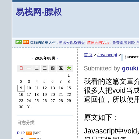
易栈网-膘叔
膘叔的简单人生 ,
腾讯云RDS购买
|
超便宜的Vultr
,
免费部署 N8N 的 
首页
>
Javascript
>
javascr
«
2026年08月
»
Submitted by
gouki
日
一
二
三
四
五
六
1
我看的这篇文章
2
3
4
5
6
7
8
9
10
11
12
13
14
15
很多人把void
16
17
18
19
20
21
22
返回值，所以使
23
24
25
26
27
28
29
30
31
原文如下：
日志分类
Javascrip
PHP
[669]