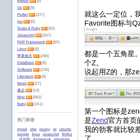
python
[0]
Go
[9]
就这么一定位，
Flutter
[227]
Favorite图标
lua
[0]
Scala & Ruby
[92]
Javascript
[307]
PHP Framework
[65]
Linux
[5]
都是一个五角星
苹果相关
[286]
个Z。
DataBase
[0]
Software
[236]
说起用Z的，那z
Literature
[9]
Ideas
[27]
產品
[14]
Misc
[982]
Baby
[161]
第一个图标是zen
是
Zend
官方首页
热门标签
我的勃客就比较差
mysql
php
jquery
yii
ubuntu
google
linux
javascript
firefox
了。
肖佑阳
framework
phpstorm