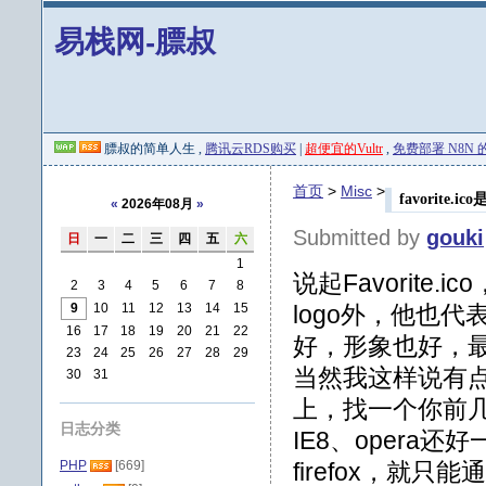
易栈网-膘叔
膘叔的简单人生 ,
腾讯云RDS购买
|
超便宜的Vultr
,
免费部署 N8N 的 
首页
>
Misc
>
favorite.i
«
2026年08月
»
Submitted by
gouki
日
一
二
三
四
五
六
1
说起Favorit
2
3
4
5
6
7
8
9
10
11
12
13
14
15
logo外，他也
16
17
18
19
20
21
22
好，形象也好，
23
24
25
26
27
28
29
当然我这样说有点
30
31
上，找一个你前
日志分类
IE8、oper
PHP
[669]
firefox，就