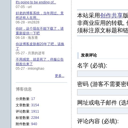
It's going to be ending of...
07-05 - url
好老的博客系统，当年用过。竟
本站采用
创作共享
版
然还有人在用。
非商业应用的转载, 
06-28 - im2828
你好，这个现在不能下载了，请
须标注原文标题和链
重新提供一下吧
06-18 - 海东青
你这博客皮肤都20年了吧，该换
了
05-27 - 月票的进哥
发表评论
不用感觉，就是死了，停服公告
都发出来了
名字 (必填):
05-27 - imlonghao
更多...
密码 (游客不需要密码
博客信息
分类数量:
17
网址或电子邮件 (选填
文章数量:
3154
评论数量:
1911
标签数量:
2284
评论内容 (必填):
附件数量:
940