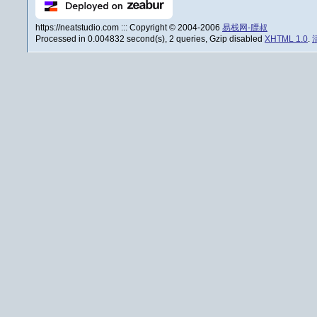
https://neatstudio.com ::: Copyright © 2004-2006
易栈网-膘叔
Processed in 0.004832 second(s), 2 queries, Gzip disabled
XHTML 1.0
.