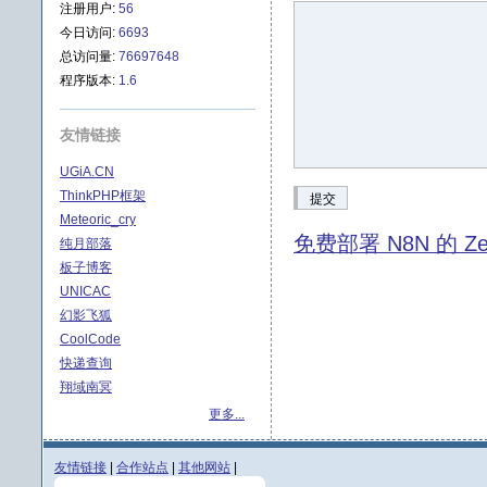
注册用户:
56
今日访问:
6693
总访问量:
76697648
程序版本:
1.6
友情链接
UGiA.CN
ThinkPHP框架
提交
Meteoric_cry
免费部署 N8N 的 Ze
纯月部落
板子博客
UNICAC
幻影飞狐
CoolCode
快递查询
翔域南冥
更多...
友情链接
|
合作站点
|
其他网站
|