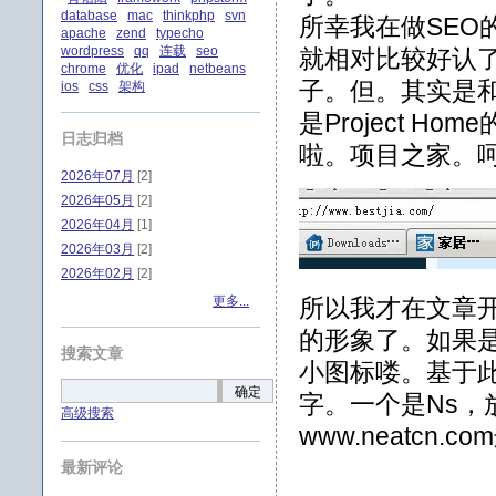
database
mac
thinkphp
svn
所幸我在做SEO
apache
zend
typecho
wordpress
qq
连载
seo
就相对比较好认了。
chrome
优化
ipad
netbeans
子。但。其实是
ios
css
架构
是Project H
日志归档
啦。项目之家。
2026年07月
[2]
2026年05月
[2]
2026年04月
[1]
2026年03月
[2]
2026年02月
[2]
更多...
所以我才在文章开头
的形象了。如果
搜索文章
小图标喽。基于此
确定
字。一个是Ns，放到
高级搜索
www.neatcn.
最新评论