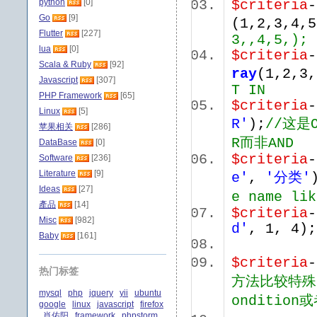
python
[0]
$criteria
-
Go
[9]
(1,2,3,4,
Flutter
[227]
3,,4,5,);
lua
[0]
$criteria
-
Scala & Ruby
[92]
ray
(1,2,3,
Javascript
[307]
T IN
PHP Framework
[65]
$criteria
-
Linux
[5]
R'
);
//这是
苹果相关
[286]
R而非AND
DataBase
[0]
$criteria
-
Software
[236]
Literature
[9]
e'
,
'分类'
Ideas
[27]
e name li
產品
[14]
$criteria
-
Misc
[982]
d'
, 1, 4);
Baby
[161]
$criteria
-
热门标签
方法比较特殊
mysql
php
jquery
yii
ubuntu
ondition或
google
linux
javascript
firefox
肖佑阳
framework
phpstorm