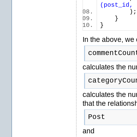
(post_id, 
)
}
}
In the above, we d
commentCoun
calculates the n
categoryCou
calculates the nu
that the relation
Post
and