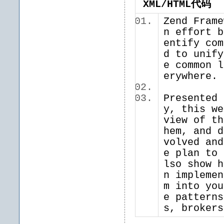
XML/HTML代码
Zend Frame
n effort b
entify com
d to unify
e common l
erywhere
Presented 
y, this we
view of th
hem, and d
volved and
e plan to 
lso show h
n implemen
m into you
e patterns
s, broker