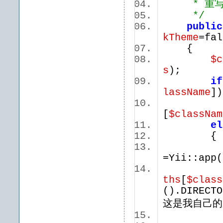
* 重写CWi
*/
public
kTheme
=fa
{
$c
s
);
if
lassName
]
[
$classNam
el
=Yii::app
ths
[
$class
().DIRECTO
这是我自己的