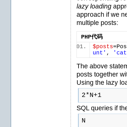
lazy loading
appr
approach if we n
multiple posts:
PHP代码
$posts
=Pos
unt'
,
'cat
The above stateme
posts together w
Using the lazy l
2*N+1
SQL queries if th
N