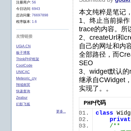
注册用户:
56
今日访问:
6943
本文纯粹是笔记
总访问量:
76697898
1、终止当前操作，
程序版本:
1.6
trace的内容。所以要采
2、createUrl
友情链接
自己的网址和内容，还
UGiA.CN
板子博客
全部路径，而Crea
ThinkPHP框架
SEO
CoolCode
3、widget默认
UNICAC
继承自CWidge
Meteoric_cry
翔域南冥
实现了。。
快递查询
Zeabur
PHP代码
幻影飞狐
更多...
class
Wid
privat
/**