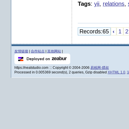
Tags
:
yii
,
relations
,
Records:65
‹
1
2
友情链接
|
合作站点
|
其他网站
|
https://neatstudio.com ::: Copyright © 2004-2006
易栈网-膘叔
Processed in 0.005369 second(s), 2 queries, Gzip disabled
XHTML 1.0
.