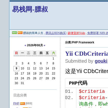
易栈网-膘叔
膘叔的简单人生 ,
腾讯云RDS购买
|
超便宜的Vultr
,
免费部署 N8N 的 
分类:PHP Framework
«
2026年08月
»
Yii CDbCrit
日
一
二
三
四
五
六
1
Submitted by
gouki
2
3
4
5
6
7
8
9
10
11
12
13
14
15
这是Yii CDbCr
16
17
18
19
20
21
22
23
24
25
26
27
28
29
PHP代码
30
31
$criteria
日志分类
$criteria
-
PHP
[669]
询条件，即whe