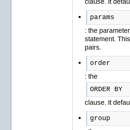
clause. It defau
params
: the paramete
statement. Thi
pairs.
order
: the
ORDER BY
clause. It defau
group