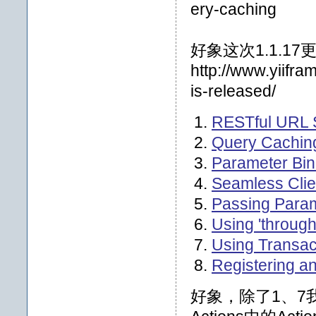
ery-caching
好象这次1.1.
http://www.yiifr
is-released/
RESTful URL 
Query Cachin
Parameter Bin
Seamless Clien
Passing Param
Using 'throu
Using Transac
Registering a
好象，除了1、