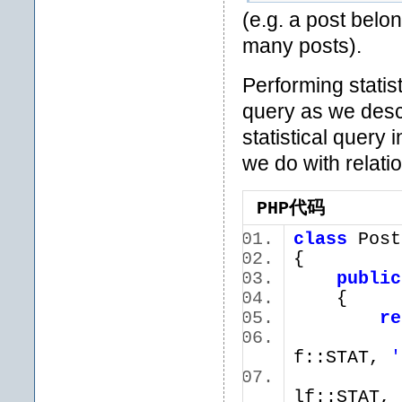
(e.g. a post bel
many posts).
Performing statist
query as we descr
statistical query 
we do with relati
PHP代码
class
Pos
{
public
{
re
f::STAT,
'
lf::STAT,