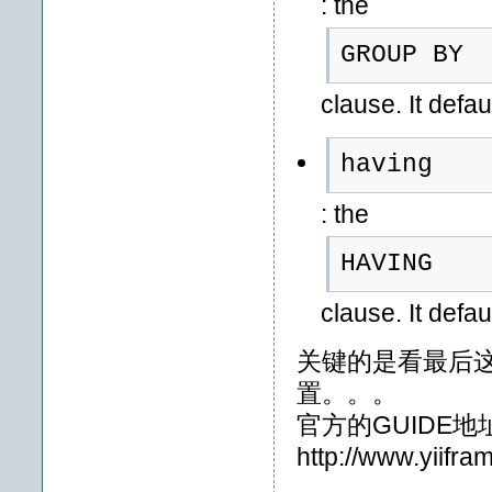
: the
GROUP BY
clause. It defau
having
: the
HAVING
clause. It defau
关键的是看最后
置。。。
官方的GUIDE地
http://www.yiifr