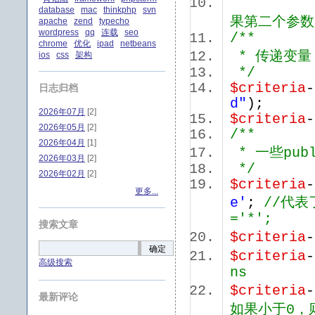
database
mac
thinkphp
svn
果第二个参数是
apache
zend
typecho
wordpress
qq
连载
seo
/**
chrome
优化
ipad
netbeans
* 传递变量
ios
css
架构
*/
$criteria
-
日志归档
d"
);
2026年07月
[2]
$criteria
-
2026年05月
[2]
/**
2026年04月
[1]
* 一些publ
2026年03月
[2]
*/
2026年02月
[2]
$criteria
更多...
e'
;
//代表
='*';
搜索文章
$criteria
确定
$criteria
高级搜索
ns
$criteria
最新评论
如果小于0，