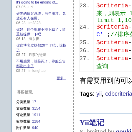
It's going to be ending of...
$criteria
07-05 - url
来，则表示 li
好老的博客系统，当年用过。竟
然还有人在用。
limit 1,10
06-28 - im2828
$criteria
你好，这个现在不能下载了，请
C'
;
//排序
重新提供一下吧
06-18 - 海东青
$criteria
你这博客皮肤都20年了吧，该换
$criteria
了
05-27 - 月票的进哥
$criteria
-
不用感觉，就是死了，停服公告
查询
都发出来了
05-27 - imlonghao
更多...
有需要用到的可
博客信息
Tags
:
yii
,
cdbcriteri
分类数量:
17
文章数量:
3154
评论数量:
1911
Yii笔记
标签数量:
2284
附件数量:
940
Submitted by
gouki