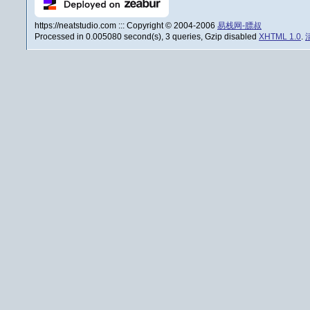
https://neatstudio.com ::: Copyright © 2004-2006
易栈网-膘叔
Processed in 0.005080 second(s), 3 queries, Gzip disabled
XHTML 1.0
.