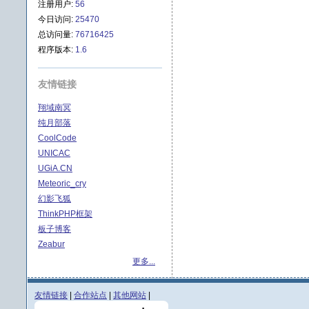
注册用户:
56
今日访问:
25470
总访问量:
76716425
程序版本:
1.6
友情链接
翔域南冥
纯月部落
CoolCode
UNICAC
UGiA.CN
Meteoric_cry
幻影飞狐
ThinkPHP框架
板子博客
Zeabur
更多...
友情链接
|
合作站点
|
其他网站
|