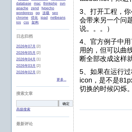
database
mac
thinkphp
svn
apache
zend
typecho
3、打开工程，你
wordpress
qq
连载
seo
chrome
优化
ipad
netbeans
会带来另一个问题，即
ios
css
架构
说。。。）
日志归档
4、官方例子中用了t
2026年07月
[2]
用的，但可以曲线救国：
2026年05月
[2]
断全部改成这样
2026年04月
[1]
2026年03月
[2]
5、如果在运行过
2026年02月
[2]
icon，是不是81p
更多...
切换的时候闪烁。
搜索文章
确定
高级搜索
最新评论