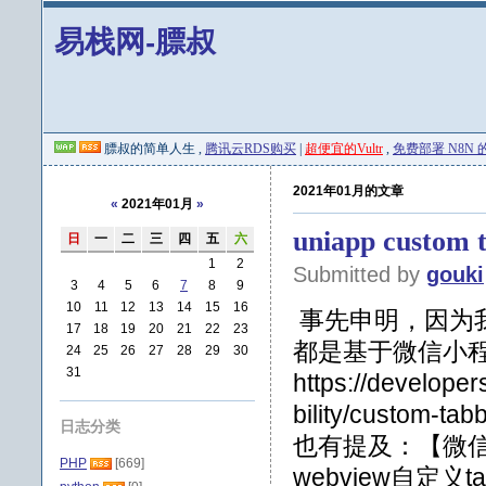
易栈网-膘叔
膘叔的简单人生 ,
腾讯云RDS购买
|
超便宜的Vultr
,
免费部署 N8N 的 
2021年01月的文章
«
2021年01月
»
uniapp custom 
日
一
二
三
四
五
六
1
2
Submitted by
gouki
3
4
5
6
7
8
9
10
11
12
13
14
15
16
事先申明，因为
17
18
19
20
21
22
23
都是基于微信小程
24
25
26
27
28
29
30
31
https://develope
bility/custom
日志分类
也有提及：【微信
PHP
[669]
webview自定