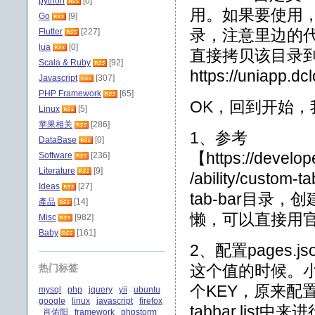
python
[0]
用。如果要使用，参考
Go
[9]
录，注意里边的代码是
Flutter
[227]
lua
[0]
直接拷贝该目录
Scala & Ruby
[92]
https://uniapp.dc
Javascript
[307]
PHP Framework
[65]
OK，回到开始，
Linux
[5]
苹果相关
[286]
1、参考
DataBase
[0]
【https://develop
Software
[236]
Literature
[9]
/ability/cust
Ideas
[27]
tab-bar目录，创建
產品
[14]
懒，可以直接用
Misc
[982]
Baby
[161]
2、配置pages.
这个值的时候。小
热门标签
个KEY，原来配置中
mysql
php
jquery
yii
ubuntu
google
linux
javascript
firefox
tabbar.list中
肖佑阳
framework
phpstorm