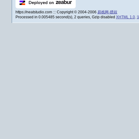
https://neatstudio.com ::: Copyright © 2004-2006
易栈网-膘叔
Processed in 0.005485 second(s), 2 queries, Gzip disabled
XHTML 1.0
.