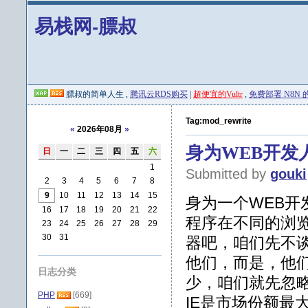
易栈网-膘叔
膘叔的简单人生 ,
腾讯云RDS购买
|
超便宜的Vultr
,
免费部署 N8N 的 
Tag:mod_rewrite
«
2026年08月
»
身为WEB开发人
日
一
二
三
四
五
六
1
Submitted by
gouki
2
3
4
5
6
7
8
9
10
11
12
13
14
15
身为一个WEB
16
17
18
19
20
21
22
程序在不同的浏
23
24
25
26
27
28
29
30
31
器吧，咱们先不谈
他们，而是，他
日志分类
少，咱们就先忽
PHP
[669]
IE是市场份额最