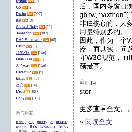
python
[0]
后，国内多窗口
Go
[9]
gb,tw,maxth
Flutter
[227]
lua
[0]
非IE核心的，大多是
Scala & Ruby
[92]
用量特别多的。
Javascript
[307]
因此，作为一个
PHP Framework
[65]
Linux
[5]
器，而其实，问题
苹果相关
[286]
守W3C规范，而
DataBase
[0]
额最高。
Software
[236]
Literature
[9]
Ideas
[27]
產品
[14]
Misc
[982]
Baby
[161]
更多查看全文。
热门标签
»
阅读全文
mysql
php
jquery
yii
ubuntu
google
linux
javascript
firefox
肖佑阳
framework
phpstorm