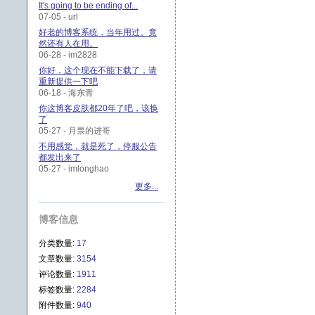
It's going to be ending of...
07-05 - url
好老的博客系统，当年用过。竟
然还有人在用。
06-28 - im2828
你好，这个现在不能下载了，请
重新提供一下吧
06-18 - 海东青
你这博客皮肤都20年了吧，该换
了
05-27 - 月票的进哥
不用感觉，就是死了，停服公告
都发出来了
05-27 - imlonghao
更多...
博客信息
分类数量:
17
文章数量:
3154
评论数量:
1911
标签数量:
2284
附件数量:
940