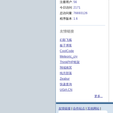
注册用户:
56
今日访问:
2171
总访问量:
76693126
程序版本:
1.6
友情链接
幻影飞狐
板子博客
CoolCode
Meteoric_cry
ThinkPHP框架
翔域南冥
纯月部落
Zeabur
快递查询
UGiA.CN
更多...
友情链接
|
合作站点
|
其他网站
|