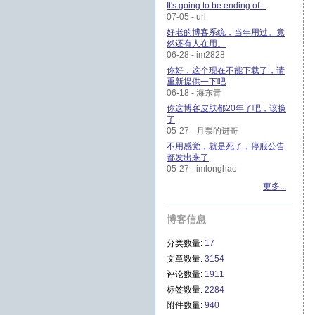
It's going to be ending of...
07-05 - url
好老的博客系统，当年用过。竟
然还有人在用。
06-28 - im2828
你好，这个现在不能下载了，请
重新提供一下吧
06-18 - 海东青
你这博客皮肤都20年了吧，该换
了
05-27 - 月票的进哥
不用感觉，就是死了，停服公告
都发出来了
05-27 - imlonghao
更多...
博客信息
分类数量:
17
文章数量:
3154
评论数量:
1911
标签数量:
2284
附件数量:
940