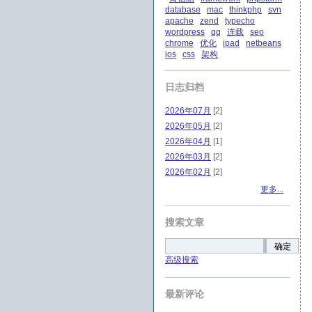
database
mac
thinkphp
svn
apache
zend
typecho
wordpress
qq
连载
seo
chrome
优化
ipad
netbeans
ios
css
架构
日志归档
2026年07月
[2]
2026年05月
[2]
2026年04月
[1]
2026年03月
[2]
2026年02月
[2]
更多...
搜索文章
确定
高级搜索
最新评论