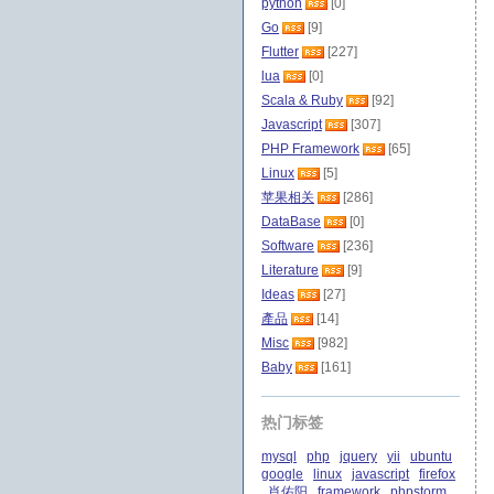
python
[0]
Go
[9]
Flutter
[227]
lua
[0]
Scala & Ruby
[92]
Javascript
[307]
PHP Framework
[65]
Linux
[5]
苹果相关
[286]
DataBase
[0]
Software
[236]
Literature
[9]
Ideas
[27]
產品
[14]
Misc
[982]
Baby
[161]
热门标签
mysql
php
jquery
yii
ubuntu
google
linux
javascript
firefox
肖佑阳
framework
phpstorm