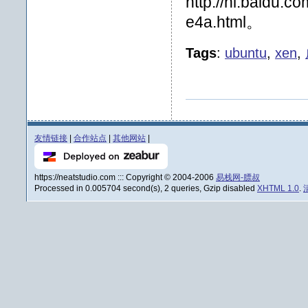
http://hi.baidu.
e4a.html。
Tags
:
ubuntu
,
xen
,
友情链接
|
合作站点
|
其他网站
|
https://neatstudio.com ::: Copyright © 2004-2006
易栈网-膘叔
Processed in 0.005704 second(s), 2 queries, Gzip disabled
XHTML 1.0
.