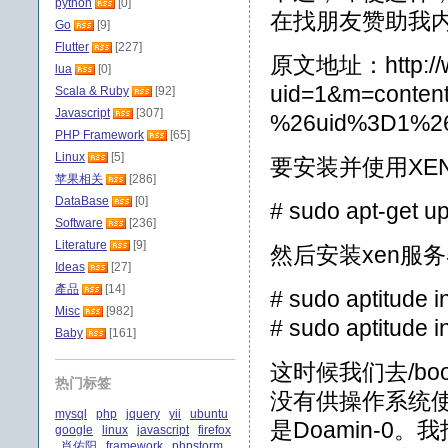
python
[0]
在找朋友赞助我
Go
[9]
Flutter
[227]
原文地址：http://wel
lua
[0]
uid=1&m=conten
Scala & Ruby
[92]
Javascript
[307]
%26uid%3D1%26
PHP Framework
[65]
Linux
[5]
要安装并使用XE
苹果相关
[286]
DataBase
[0]
# sudo apt-get u
Software
[236]
Literature
[9]
然后安装xen服
Ideas
[27]
產品
[14]
# sudo aptitude i
Misc
[982]
# sudo aptitude i
Baby
[161]
这时候我们去/bo
热门标签
没有供操作系统使
mysql
php
jquery
yii
ubuntu
是Doamin-
google
linux
javascript
firefox
肖佑阳
framework
phpstorm