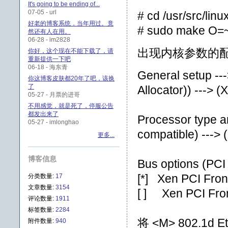
It's going to be ending of...
07-05 - url
# cd /usr/src/lin
好老的博客系统，当年用过。竟
# sudo make O=~/
然还有人在用。
06-28 - im2828
出现内核参数的
你好，这个现在不能下载了，请
重新提供一下吧
06-18 - 海东青
General setup -
你这博客皮肤都20年了吧，该换
了
Allocator)) ---> 
05-27 - 月票的进哥
不用感觉，就是死了，停服公告
都发出来了
Processor type a
05-27 - imlonghao
compatible) ---> 
更多...
博客信息
Bus options (PCI 
[*] Xen PCI Fro
分类数量:
17
文章数量:
3154
[ ] Xen PCI Fro
评论数量:
1911
标签数量:
2284
将 <M> 802.1d Et
附件数量:
940