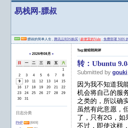
易栈网-膘叔
膘叔的简单人生 ,
腾讯云RDS购买
|
超便宜的Vultr
,
免费部署 N8N 的 
Tag:财经郎闲评
«
2026年08月
»
转：Ubuntu 
日
一
二
三
四
五
六
1
Submitted by
gouki
2
3
4
5
6
7
8
9
10
11
12
13
14
15
因为我不知道我
16
17
18
19
20
21
22
机会将自己的服务
23
24
25
26
27
28
29
30
31
之类的，所以确实
虽然有此意愿，
日志分类
了，只有2G，
PHP
[669]
不过，即使这样