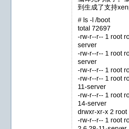
到生成了支持xen的
# ls -l /boot
total 72697
-rw-r--r-- 1 root
server
-rw-r--r-- 1 root
server
-rw-r--r-- 1 root
-rw-r--r-- 1 root
11-server
-rw-r--r-- 1 root
14-server
drwxr-xr-x 2 roo
-rw-r--r-- 1 root
2.6.28-11-server