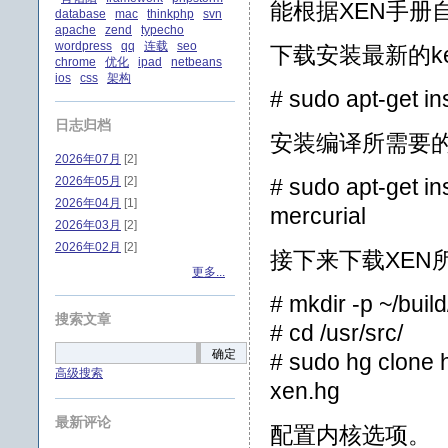
能根据XEN手册
database
mac
thinkphp
svn
apache
zend
typecho
wordpress
qq
连载
seo
下载安装最新的ke
chrome
优化
ipad
netbeans
ios
css
架构
# sudo apt-get in
日志归档
安装编译所需要
2026年07月
[2]
2026年05月
[2]
# sudo apt-get in
2026年04月
[1]
mercurial
2026年03月
[2]
2026年02月
[2]
接下来下载XEN
更多...
# mkdir -p ~/buil
搜索文章
# cd /usr/src/
确定
# sudo hg clone h
高级搜索
xen.hg
最新评论
配置内核选项。