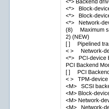
<*> Backend dri
<*> Block-devic
<*> Block-devic
<*> Network-dev
(8) Maximum sim
2) (NEW)
[ ] Pipelined t
< > Network-dev
<*> PCI-device 
PCI Backend Mode
[ ] PCI Backen
< > TPM-device 
<M> SCSI backe
<M> Block-device
<M> Network-devi
<M> Network-devi