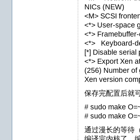
NICs (NEW)
<M> SCSI fronte
<*> User-space 
<*> Framebuffer-
<*> Keyboard-de
[*] Disable seria
<*> Export Xen at
(256) Number of
Xen version compat
保存完配置后就
# sudo make O=~/
# sudo make O=~/b
通过漫长的等待（我
编译完内核了。编