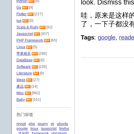
look.
Dismiss th
python
[0]
Go
[9]
哇，原来是这样
Flutter
[227]
lua
[0]
了，一下子都没
Scala & Ruby
[92]
Javascript
[307]
Tags
:
google
,
reade
PHP Framework
[65]
Linux
[5]
苹果相关
[286]
DataBase
[0]
Software
[236]
Literature
[9]
Ideas
[27]
產品
[14]
Misc
[982]
Baby
[161]
热门标签
mysql
php
jquery
yii
ubuntu
google
linux
javascript
firefox
肖佑阳
framework
phpstorm