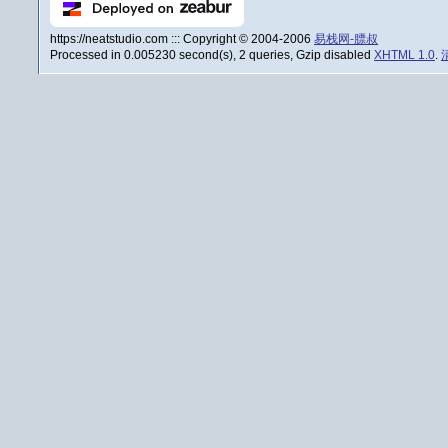
https://neatstudio.com ::: Copyright © 2004-2006
易栈网-膘叔
Processed in 0.005230 second(s), 2 queries, Gzip disabled
XHTML 1.0
.