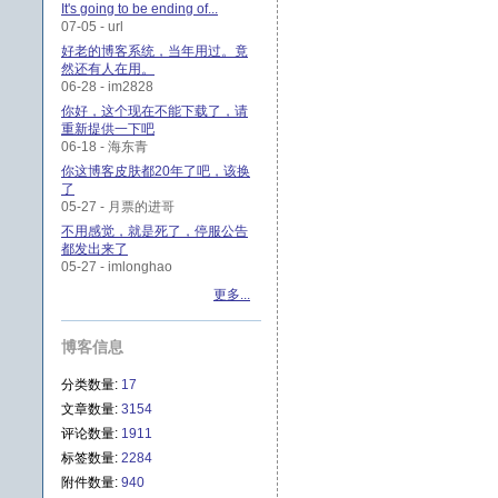
It's going to be ending of...
07-05 - url
好老的博客系统，当年用过。竟
然还有人在用。
06-28 - im2828
你好，这个现在不能下载了，请
重新提供一下吧
06-18 - 海东青
你这博客皮肤都20年了吧，该换
了
05-27 - 月票的进哥
不用感觉，就是死了，停服公告
都发出来了
05-27 - imlonghao
更多...
博客信息
分类数量:
17
文章数量:
3154
评论数量:
1911
标签数量:
2284
附件数量:
940