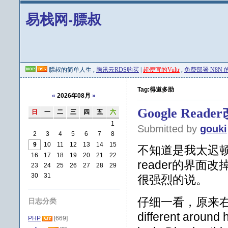
易栈网-膘叔
膘叔的简单人生 ,
腾讯云RDS购买
|
超便宜的Vultr
,
免费部署 N8N 的 
Tag:得道多助
«
2026年08月
»
Google Read
日
一
二
三
四
五
六
1
Submitted by
gouki
2
3
4
5
6
7
8
9
10
11
12
13
14
15
不知道是我太迟顿
16
17
18
19
20
21
22
reader的界
23
24
25
26
27
28
29
30
31
很强烈的说。
仔细一看，原来
日志分类
different around 
PHP
[669]