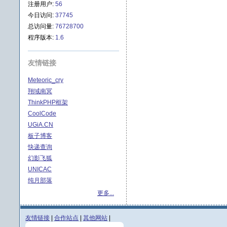
注册用户:
56
今日访问:
37745
总访问量:
76728700
程序版本:
1.6
友情链接
Meteoric_cry
翔域南冥
ThinkPHP框架
CoolCode
UGiA.CN
板子博客
快递查询
幻影飞狐
UNICAC
纯月部落
更多...
友情链接
|
合作站点
|
其他网站
|