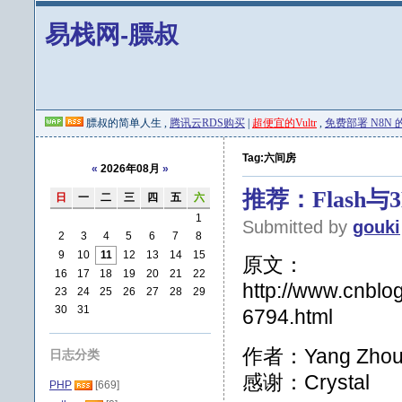
易栈网-膘叔
膘叔的简单人生 ,
腾讯云RDS购买
|
超便宜的Vultr
,
免费部署 N8N 的 
Tag:六间房
«
2026年08月
»
推荐：Flash
日
一
二
三
四
五
六
1
Submitted by
gouki
2
3
4
5
6
7
8
9
10
11
12
13
14
15
原文：
16
17
18
19
20
21
22
http://www.cnbl
23
24
25
26
27
28
29
30
31
6794.html
作者：Yang Zho
日志分类
感谢：Crystal
PHP
[669]