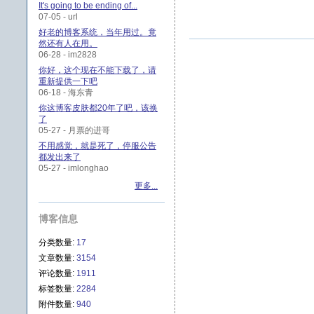
It's going to be ending of...
07-05 - url
好老的博客系统，当年用过。竟
然还有人在用。
06-28 - im2828
你好，这个现在不能下载了，请
重新提供一下吧
06-18 - 海东青
你这博客皮肤都20年了吧，该换
了
05-27 - 月票的进哥
不用感觉，就是死了，停服公告
都发出来了
05-27 - imlonghao
更多...
博客信息
分类数量:
17
文章数量:
3154
评论数量:
1911
标签数量:
2284
附件数量:
940