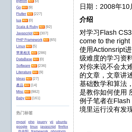
python
[0]
日期：2008年10
Go
[9]
Flutter
[227]
介绍
lua
[0]
Scala & Ruby
[92]
对学习Flash CS3
Javascript
[307]
come to the 
PHP Framework
[65]
Linux
[5]
使用Actions
苹果相关
[286]
级难度的学习资
DataBase
[0]
对你来说不会太难
Software
[236]
Literature
[9]
的文章，文章讲
Ideas
[27]
基础数学和算法
產品
[14]
是教你如何使用 所
Misc
[982]
Baby
[161]
例子笔者在Flash Pro
境里运行没有发
热门标签
mysql
php
jquery
yii
ubuntu
google
linux
javascript
firefox
肖佑阳
framework
phpstorm