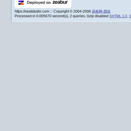
https://neatstudio.com ::: Copyright © 2004-2006
易栈网-膘叔
Processed in 0.005670 second(s), 2 queries, Gzip disabled
XHTML 1.0
.