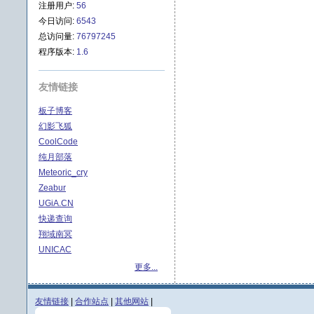
注册用户:
56
今日访问:
6543
总访问量:
76797245
程序版本:
1.6
友情链接
板子博客
幻影飞狐
CoolCode
纯月部落
Meteoric_cry
Zeabur
UGiA.CN
快递查询
翔域南冥
UNICAC
更多...
友情链接
|
合作站点
|
其他网站
|