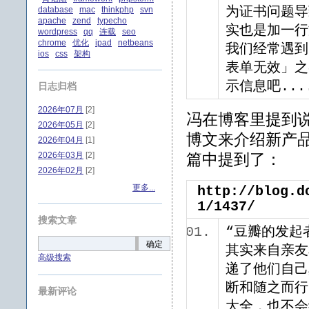
database
mac
thinkphp
svn
为证书问题导
apache
zend
typecho
实也是加一行
wordpress
qq
连载
seo
chrome
优化
ipad
netbeans
我们经常遇到
ios
css
架构
表单无效」之
示信息吧..
日志归档
2026年07月
[2]
冯在博客里提到
2026年05月
[2]
博文来介绍新产
2026年04月
[1]
2026年03月
[2]
篇中提到了：
2026年02月
[2]
更多...
http://blog.d
1/1437/
搜索文章
“豆瓣的发起
确定
其实来自亲友
高级搜索
递了他们自己
断和随之而行
最新评论
大全，也不会