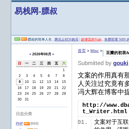
易栈网-膘叔
膘叔的简单人生 ,
腾讯云RDS购买
|
超便宜的Vultr
,
免费部署 N8N 的 
首页
>
Misc
>
豆瓣的初衷
«
2026年08月
»
Submitted by
gouki
日
一
二
三
四
五
六
1
文案的作用真有
2
3
4
5
6
7
8
9
10
11
12
13
14
15
人关注过究竟有
16
17
18
19
20
21
22
冯大辉在博客中
23
24
25
26
27
28
29
30
31
http://www.db
t_Writer.html
日志分类
文案对于互联
PHP
[669]