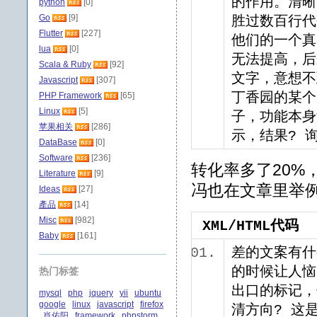
的作用。清晰
python
[0]
Go
[9]
胜过数百行代
Flutter
[227]
他们的一个真
lua
[0]
无法提高，后
Scala & Ruby
[92]
文字，意想不
Javascript
[307]
PHP Framework
[65]
丁香园的某个
Linux
[5]
子，功能本身
苹果相关
[286]
示，结果?
DataBase
[0]
Software
[236]
转化率多了20%
Literature
[9]
冯也在文章里举
Ideas
[27]
產品
[14]
Misc
[982]
XML/HTML代码
Baby
[161]
差的文案有什
的时候让人恼
热门标签
出口的标记，
mysql
php
jquery
yii
ubuntu
google
linux
javascript
firefox
清方向? 这
肖佑阳
framework
phpstorm