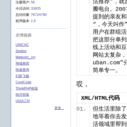
法推荐”，就
注册用户:
56
瓣电台。200
今日访问:
33835
总访问量:
76724790
提到的亲友和
程序版本:
1.6
“，今天叫作”
用户在群组活
友情链接
把这部分单列
UNICAC
线上活动和豆
Zeabur
网站太复杂，
Meteoric_cry
uban.co
翔域南冥
简单专一
快递查询
幻影飞狐
CoolCode
哎，
ThinkPHP框架
纯月部落
XML/HTML代码
UGiA.CN
更多...
但生活里除了
地等着你去发
活领域里帮到