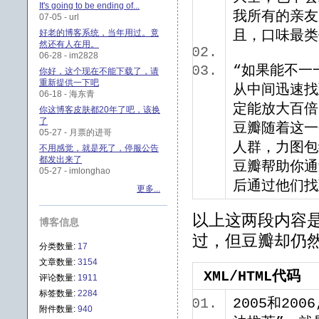
It's going to be ending of...
我所有的亲友
07-05 - url
好老的博客系统，当年用过。竟
且，口味最
然还有人在用。
06-28 - im2828
“如果能不一
你好，这个现在不能下载了，请
重新提供一下吧
从中间迅速找
06-18 - 海东青
定能放大百倍
你这博客皮肤都20年了吧，该换
了
豆瓣随着这一
05-27 - 月票的进哥
人群，力图包
不用感觉，就是死了，停服公告
都发出来了
豆瓣帮助你通
05-27 - imlonghao
后通过他们
更多...
以上这两段内容是
博客信息
过，但豆瓣却仍
分类数量:
17
文章数量:
3154
XML/HTML代码
评论数量:
1911
标签数量:
2284
2005和20
附件数量:
940