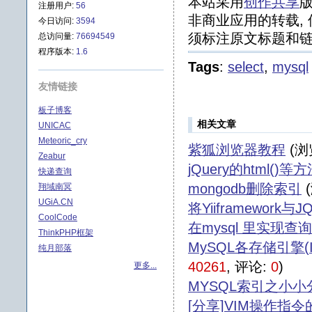
本站采用
创作共享
版
注册用户:
56
非商业应用的转载, 
今日访问:
3594
须标注原文标题和链
总访问量:
76694549
程序版本:
1.6
Tags
:
select
,
mysql
友情链接
板子博客
相关文章
UNICAC
Meteoric_cry
紫狐浏览器教程
(浏
Zeabur
jQuery的html()
快递查询
mongodb删除索引
翔域南冥
UGiA.CN
将Yiiframework与J
CoolCode
在mysql 里实现查
ThinkPHP框架
MySQL各存储引擎(
纯月部落
40261
, 评论:
0
)
更多...
MYSQL索引之小小
[分享]VIM操作指