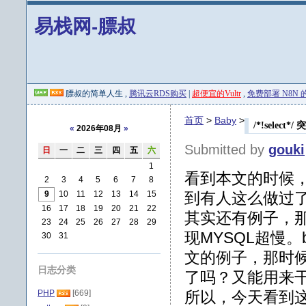
易栈网-膘叔
膘叔的简单人生 ,
腾讯云RDS购买
|
超便宜的Vultr
,
免费部署 N8N 的 
首页
>
Baby
>
/*!select
«
2026年08月
»
Submitted by
gouki
日
一
二
三
四
五
六
1
看到本文的时候
2
3
4
5
6
7
8
9
10
11
12
13
14
15
到有人这么做过
16
17
18
19
20
21
22
其实还有例子，那
23
24
25
26
27
28
29
现MYSQL超慢
30
31
文的例子，那时候其
日志分类
了吗？又能用来干
PHP
[669]
所以，今天看到