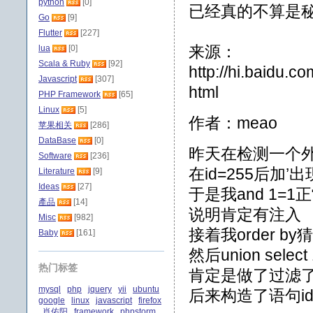
python
[0]
已经真的不算是
Go
[9]
Flutter
[227]
来源：
lua
[0]
Scala & Ruby
[92]
http://hi.baidu.
Javascript
[307]
html
PHP Framework
[65]
Linux
[5]
作者：meao
苹果相关
[286]
DataBase
[0]
昨天在检测一个外
Software
[236]
在id=255后加’出现f
Literature
[9]
Ideas
[27]
于是我and 1=1正
產品
[14]
说明肯定有注入
Misc
[982]
接着我order b
Baby
[161]
然后union selec
热门标签
肯定是做了过滤
mysql
php
jquery
yii
ubuntu
后来构造了语句id=-255
google
linux
javascript
firefox
肖佑阳
framework
phpstorm