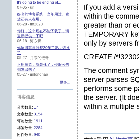
It's going to be ending of...
If you add a vers
07-05 - url
好老的博客系统，当年用过。竟
within the commen
然还有人在用。
greater than or e
06-28 - im2828
你好，这个现在不能下载了，请
TEMPORARY keywo
重新提供一下吧
06-18 - 海东青
only by servers 
你这博客皮肤都20年了吧，该换
了
CREATE /*!32302
05-27 - 月票的进哥
不用感觉，就是死了，停服公告
The comment synt
都发出来了
05-27 - imlonghao
server parses SQ
更多...
performs some pa
the server. (It d
博客信息
within a multiple-
分类数量:
17
文章数量:
3154
评论数量:
1911
标签数量:
2284
附件数量:
940