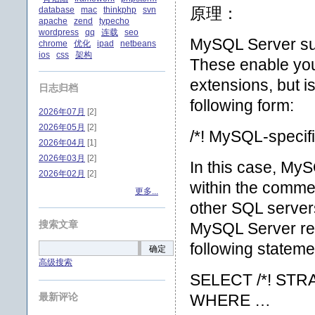
原理：
database
mac
thinkphp
svn
apache
zend
typecho
wordpress
qq
连载
seo
MySQL Server sup
chrome
优化
ipad
netbeans
ios
css
架构
These enable you
extensions, but is
日志归档
following form:
2026年07月
[2]
2026年05月
[2]
/*! MySQL-specifi
2026年04月
[1]
2026年03月
[2]
In this case, My
2026年02月
[2]
within the comme
更多...
other SQL servers
搜索文章
MySQL Server re
following statemen
确定
高级搜索
SELECT /*! STRA
最新评论
WHERE …